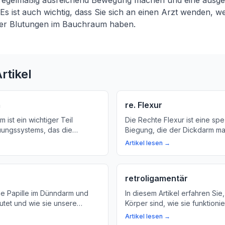
 regelmäßig ausreichend Bewegung machen und eine aus
Es ist auch wichtig, dass Sie sich an einen Arzt wenden,
er Blutungen im Bauchraum haben.
rtikel
m
re. Flexur
 ist ein wichtiger Teil
Die Rechte Flexur ist eine spe
ungssystems, das die
Biegung, die der Dickdarm mac
Organe im Bauch hält und
Sie sich mit uns und erfahren
Artikel lesen →
ren Sie mehr über die
die Bedeutung dieser Verbind
d Bedeutung des
Verdauungssystem.
n unserem Beitrag!
retroligamentär
ne Papille im Dünndarm und
In diesem Artikel erfahren Sie
tet und wie sie unsere
Körper sind, wie sie funktion
rstützt. Lernen Sie mehr über
ihre Bedeutung für unsere Ge
Artikel lesen →
n Schutzmechanismus für die
wichtig ist. Wir erklären auch