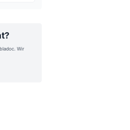
tzungen oder
ht?
bladoc. Wir