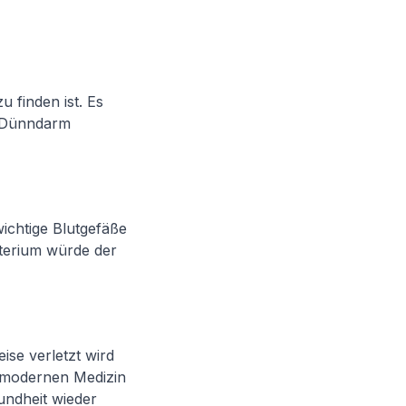
 finden ist. Es
n Dünndarm
ichtige Blutgefäße
terium würde der
se verletzt wird
r modernen Medizin
undheit wieder