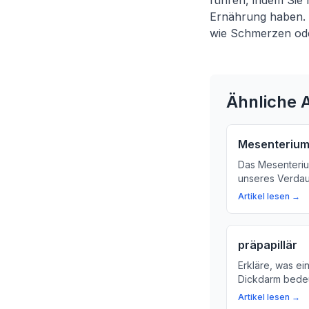
führen, indem Sie
Ernährung haben. 
wie Schmerzen od
Ähnliche A
Mesenteriu
Das Mesenterium
unseres Verdau
verschiedenen 
Artikel lesen →
versorgt. Erfah
Funktionen un
Mesenteriums i
präpapillär
Erkläre, was ei
Dickdarm bedeu
Verdauung unte
Artikel lesen →
den wichtigste