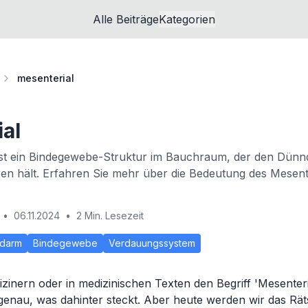
Alle Beiträge
Kategorien
mesenterial
al
st ein Bindegewebe-Struktur im Bauchraum, der den Dünnd
ren hält. Erfahren Sie mehr über die Bedeutung des Mesen
•
06.11.2024
•
2 Min. Lesezeit
darm
Bindegewebe
Verdauungssystem
inern oder in medizinischen Texten den Begriff 'Mesenter
ht genau, was dahinter steckt. Aber heute werden wir das Rä