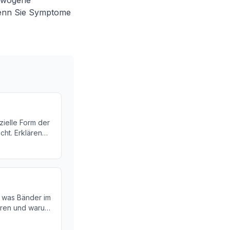
gewogene
 wenn Sie Symptome
zielle Form der
ht. Erklären
 Sie mehr über
ung für unser
, was Bänder im
ieren und warum
sundheit so
 das Konzept