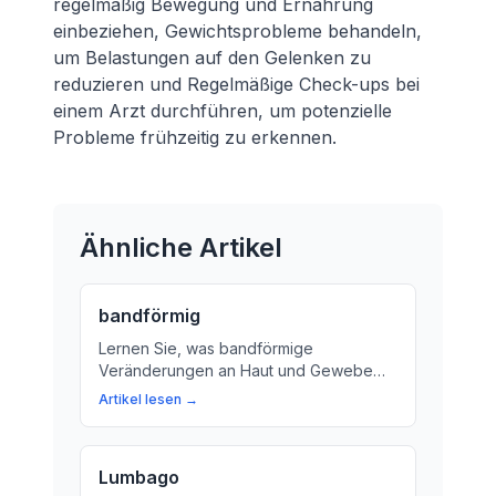
regelmäßig Bewegung und Ernährung
einbeziehen, Gewichtsprobleme behandeln,
um Belastungen auf den Gelenken zu
reduzieren und Regelmäßige Check-ups bei
einem Arzt durchführen, um potenzielle
Probleme frühzeitig zu erkennen.
Ähnliche Artikel
bandförmig
Lernen Sie, was bandförmige
Veränderungen an Haut und Gewebe
bedeuten. Wir erklären den Begriff und
Artikel lesen →
seine Bedeutung für die Diagnose von
Krankheiten.
Lumbago