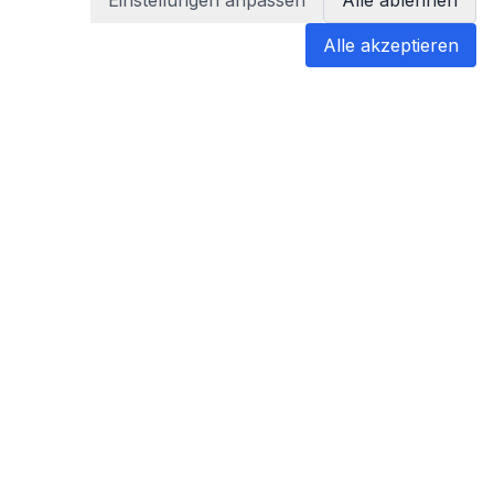
Einstellungen anpassen
Alle ablehnen
Alle akzeptieren
blabladoc
blabladoc macht Ihre medizinischen
Befunde in Sekundenschnelle
verständlich – so verstehen Sie
endlich alles.