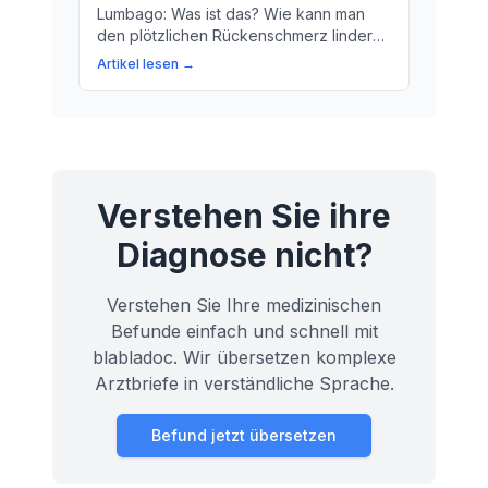
Lumbago: Was ist das? Wie kann man
den plötzlichen Rückenschmerz lindern
und die Ursache identifizieren? Erfahren
Artikel lesen →
Sie mehr über die möglichen Ursachen,
Symptome und
Behandlungsmöglichkeiten für Lumbago.
Verstehen Sie ihre
Diagnose nicht?
Verstehen Sie Ihre medizinischen
Befunde einfach und schnell mit
blabladoc. Wir übersetzen komplexe
Arztbriefe in verständliche Sprache.
Befund jetzt übersetzen