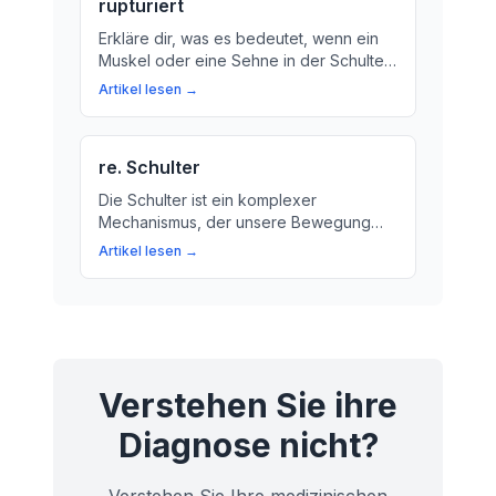
rupturiert
Erkläre dir, was es bedeutet, wenn ein
Muskel oder eine Sehne in der Schulter
gerissen ist. Learn about the causes,
Artikel lesen →
symptoms and treatment options for a
ruptured muscle or tendon in the
shoulder.
re. Schulter
Die Schulter ist ein komplexer
Mechanismus, der unsere Bewegung
und Funktion ermöglicht. Erfahren Sie
Artikel lesen →
mehr über die Bedeutung der Schulter
und wie sie unser tägliches Leben
beeinflusst.
Verstehen Sie ihre
Diagnose nicht?