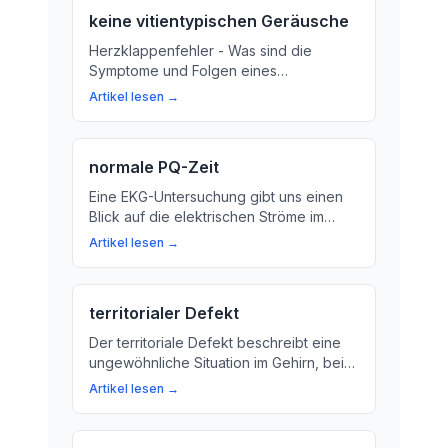
keine vitientypischen Geräusche
Herzklappenfehler - Was sind die
Symptome und Folgen eines
Herzklappenfehlers? Hier erfahren Sie
Artikel lesen →
mehr über die wichtige Rolle der
Herzklappen im Herzen.
normale PQ-Zeit
Eine EKG-Untersuchung gibt uns einen
Blick auf die elektrischen Ströme im
Herzen. In diesem Artikel erklären wir,
Artikel lesen →
was die PQ-Zeit in deiner EKG-Kurve
bedeutet und warum sie für deine
Gesundheit wichtig ist.
territorialer Defekt
Der territoriale Defekt beschreibt eine
ungewöhnliche Situation im Gehirn, bei
der ein bestimmter Bereich leer ist. Was
Artikel lesen →
sind die Ursachen und Folgen eines
territorialen Defekts? Erkläre uns, wie
Mediziner ihn diagnostizieren und