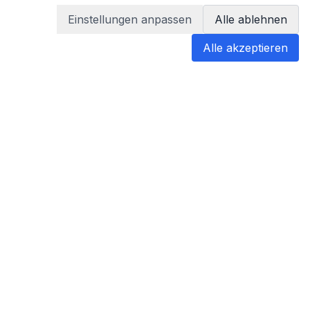
Einstellungen anpassen
Alle ablehnen
Alle akzeptieren
blabladoc
blabladoc macht Ihre medizinischen
Befunde in Sekundenschnelle
verständlich – so verstehen Sie