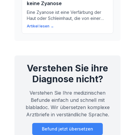
keine Zyanose
behandeln.
Eine Zyanose ist eine Verfärbung der
Haut oder Schleimhaut, die von einer
blauen Farbe ist. Erfahren Sie mehr über
Artikel lesen →
die Ursachen und Symptome einer
Zyanose.
Verstehen Sie ihre
Diagnose nicht?
Verstehen Sie Ihre medizinischen
Befunde einfach und schnell mit
blabladoc. Wir übersetzen komplexe
Arztbriefe in verständliche Sprache.
Befund jetzt übersetzen