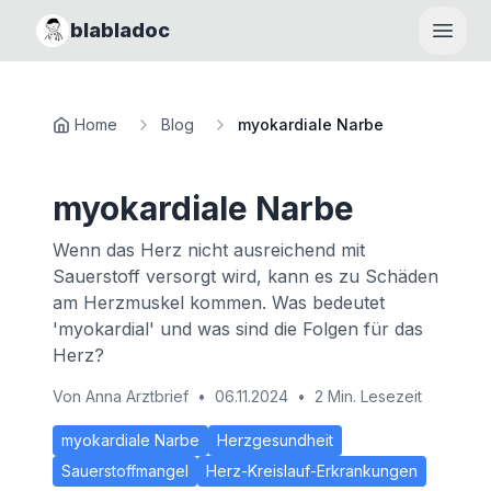
blabladoc
Haupt
Home
Blog
myokardiale Narbe
myokardiale Narbe
Wenn das Herz nicht ausreichend mit
Sauerstoff versorgt wird, kann es zu Schäden
am Herzmuskel kommen. Was bedeutet
'myokardial' und was sind die Folgen für das
Herz?
Von
Anna Arztbrief
•
06.11.2024
•
2 Min. Lesezeit
myokardiale Narbe
Herzgesundheit
Sauerstoffmangel
Herz-Kreislauf-Erkrankungen