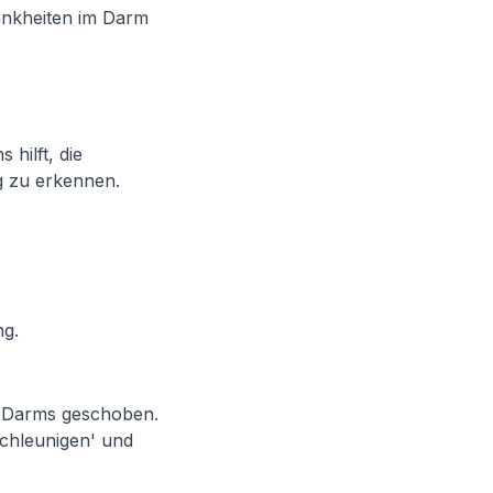
ankheiten im Darm
 hilft, die
g zu erkennen.
ng.
s Darms geschoben.
schleunigen' und