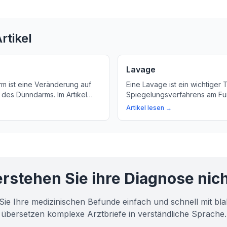
rtikel
Lavage
rm ist eine Veränderung auf
Eine Lavage ist ein wichtiger 
 des Dünndarms. Im Artikel
Spiegelungsverfahrens am Fuß
as Serration bedeutet und wie
was eine Lavage bedeutet un
Artikel lesen →
t wird.
wichtig ist.
rstehen Sie ihre Diagnose nic
Sie Ihre medizinischen Befunde einfach und schnell mit bla
übersetzen komplexe Arztbriefe in verständliche Sprache.