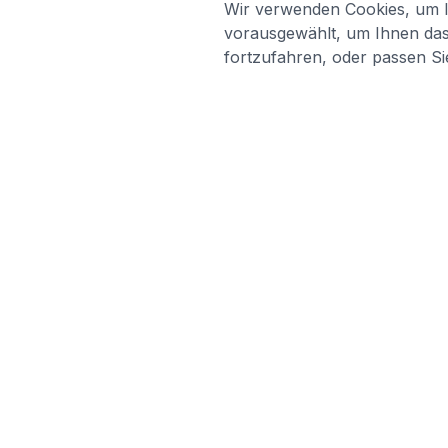
Wir verwenden Cookies, um Ih
vorausgewählt, um Ihnen das 
fortzufahren, oder passen Sie
LINKS
blabladoc
Support
blabladoc macht Ihre medizinischen