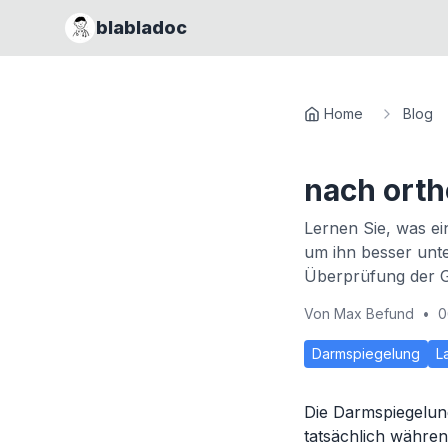
blabladoc
Home
Blog
nach ort
Lernen Sie, was ei
um ihn besser unte
Überprüfung der G
Von
Max Befund
•
0
Darmspiegelung
L
Die Darmspiegelung
tatsächlich währe