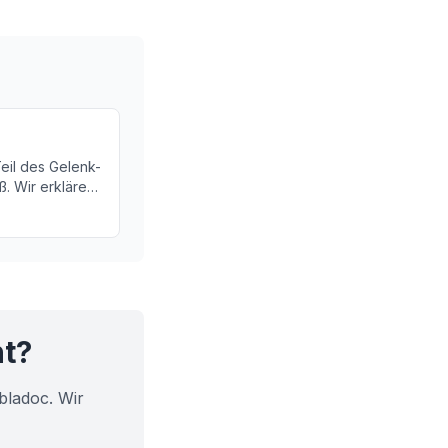
Teil des Gelenk-
. Wir erklären,
d warum sie
ht?
bladoc. Wir