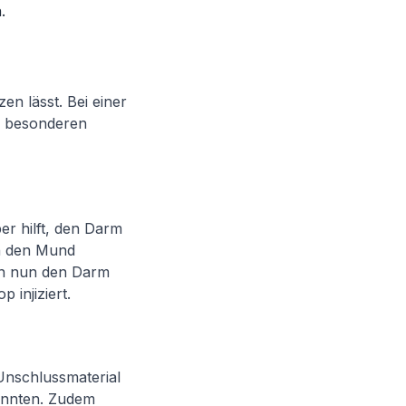
.
en lässt. Bei einer
n besonderen
per hilft, den Darm
in den Mund
nn nun den Darm
 injiziert.
 Unschlussmaterial
könnten. Zudem