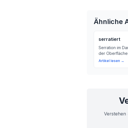
Ähnliche A
serratiert
Serration im Da
der Oberfläche
erfahren Sie, w
Artikel lesen →
es diagnostizier
Ve
Verstehen 