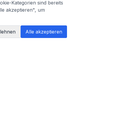
kie-Kategorien sind bereits
lle akzeptieren", um
blehnen
Alle akzeptieren
PARTNER
AI Literacy Trainer