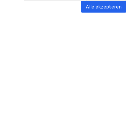
Alle akzeptieren
blabladoc
blabladoc macht Ihre medizinischen
Befunde in Sekundenschnelle
verständlich – so verstehen Sie
endlich alles.
Copyright ©
2026
- All rights reserved