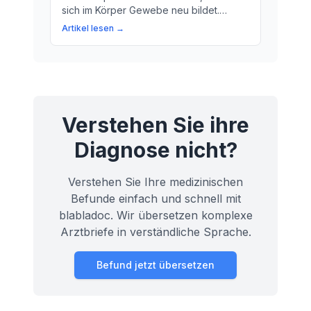
sich im Körper Gewebe neu bildet.
Erfahren Sie mehr über die Bedeutung
Artikel lesen →
von Neoplasien für Ihre Gesundheit.
Verstehen Sie ihre
Diagnose nicht?
Verstehen Sie Ihre medizinischen
Befunde einfach und schnell mit
blabladoc. Wir übersetzen komplexe
Arztbriefe in verständliche Sprache.
Befund jetzt übersetzen