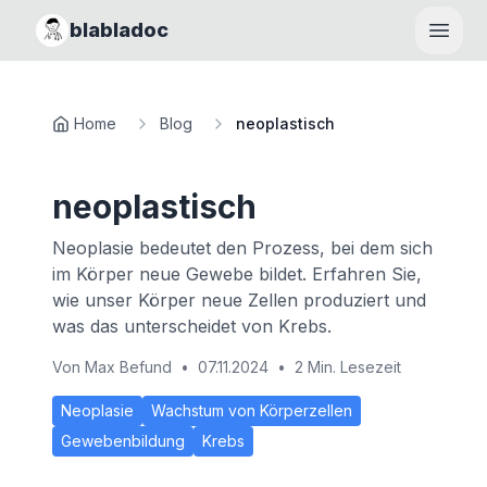
blabladoc
Haupt
Home
Blog
neoplastisch
neoplastisch
Neoplasie bedeutet den Prozess, bei dem sich
im Körper neue Gewebe bildet. Erfahren Sie,
wie unser Körper neue Zellen produziert und
was das unterscheidet von Krebs.
Von
Max Befund
•
07.11.2024
•
2 Min. Lesezeit
Neoplasie
Wachstum von Körperzellen
Gewebenbildung
Krebs