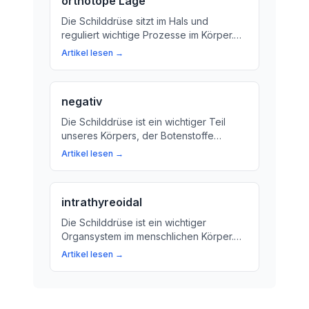
orthotope Lage
Die Schilddrüse sitzt im Hals und
reguliert wichtige Prozesse im Körper.
Wir erklären, was die orthotope Lage
Artikel lesen →
bedeutet und warum sie wichtig ist.
negativ
Die Schilddrüse ist ein wichtiger Teil
unseres Körpers, der Botenstoffe
produziert und reguliert. Erfahren Sie
Artikel lesen →
mehr über die Funktionen und
Bedeutung der Schilddrüse!
intrathyreoidal
Die Schilddrüse ist ein wichtiger
Organsystem im menschlichen Körper.
Was bedeutet intrathyreoidal und wie
Artikel lesen →
wichtig ist die Schilddrüse für unseren
Stoffwechsel? Hier erfahren Sie mehr
über die Bedeutung von
intrathyreoidalen Verbindungen und wie