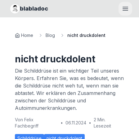
blabladoc
Haupt
Home
Blog
nicht druckdolent
nicht druckdolent
Die Schilddrüse ist ein wichtiger Teil unseres
Körpers. Erfahren Sie, was es bedeutet, wenn
die Schilddrüse nicht weh tut, wenn man sie
abtastet. Wir erklären den Zusammenhang
zwischen der Schilddrüse und
Autoimmunerkrankungen.
Von
Felix
2 Min.
•
06.11.2024
•
Fachbegriff
Lesezeit
Schilddrüse
nicht druckdolent