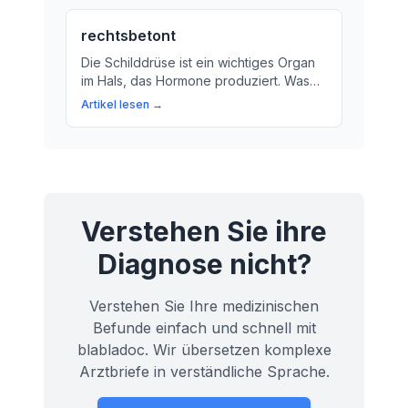
beeinflussen können.
rechtsbetont
Die Schilddrüse ist ein wichtiges Organ
im Hals, das Hormone produziert. Was
bedeutet 'rechtsbetont' bei der
Artikel lesen →
Schilddrüse und wie spielt es in unserem
Stoffwechsel eine Rolle?
Verstehen Sie ihre
Diagnose nicht?
Verstehen Sie Ihre medizinischen
Befunde einfach und schnell mit
blabladoc. Wir übersetzen komplexe
Arztbriefe in verständliche Sprache.