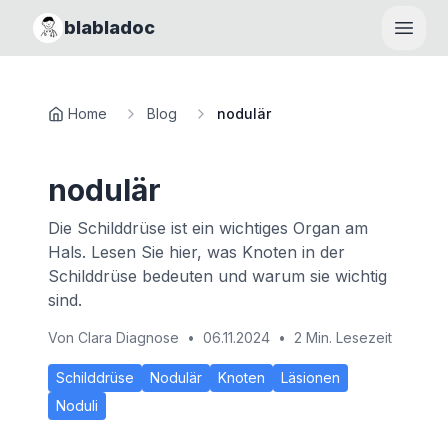
blabladoc
Haupt
Home
Blog
nodulär
nodulär
Die Schilddrüse ist ein wichtiges Organ am
Hals. Lesen Sie hier, was Knoten in der
Schilddrüse bedeuten und warum sie wichtig
sind.
Von
Clara Diagnose
•
06.11.2024
•
2 Min. Lesezeit
Schilddrüse
Nodulär
Knoten
Läsionen
Noduli