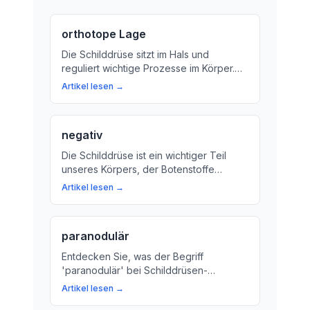
orthotope Lage
Die Schilddrüse sitzt im Hals und
reguliert wichtige Prozesse im Körper.
Wir erklären, was die orthotope Lage
Artikel lesen →
bedeutet und warum sie wichtig ist.
negativ
Die Schilddrüse ist ein wichtiger Teil
unseres Körpers, der Botenstoffe
produziert und reguliert. Erfahren Sie
Artikel lesen →
mehr über die Funktionen und
Bedeutung der Schilddrüse!
paranodulär
Entdecken Sie, was der Begriff
'paranodulär' bei Schilddrüsen-
Erkrankungen bedeutet und wie Knoten
Artikel lesen →
in der Schilddrüse Ihre Gesundheit