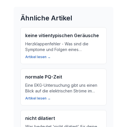
Ähnliche Artikel
keine vitientypischen Geräusche
Herzklappenfehler - Was sind die
Symptome und Folgen eines
Herzklappenfehlers? Hier erfahren Sie
Artikel lesen →
mehr über die wichtige Rolle der
Herzklappen im Herzen.
normale PQ-Zeit
Eine EKG-Untersuchung gibt uns einen
Blick auf die elektrischen Ströme im
Herzen. In diesem Artikel erklären wir,
Artikel lesen →
was die PQ-Zeit in deiner EKG-Kurve
bedeutet und warum sie für deine
Gesundheit wichtig ist.
nicht dilatiert
Was bedeutet 'nicht dilatiert' für deine