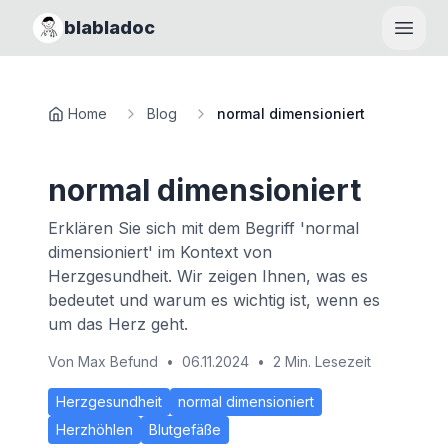
blabladoc
Haupt
Home
Blog
normal dimensioniert
normal dimensioniert
Erklären Sie sich mit dem Begriff 'normal
dimensioniert' im Kontext von
Herzgesundheit. Wir zeigen Ihnen, was es
bedeutet und warum es wichtig ist, wenn es
um das Herz geht.
Von
Max Befund
•
06.11.2024
•
2 Min. Lesezeit
Herzgesundheit
normal dimensioniert
Herzhöhlen
Blutgefäße