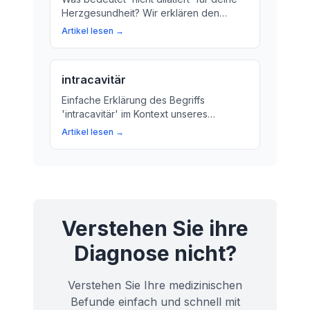
Herzgesundheit? Wir erklären den
Begriff und die Bedeutung für deine
Artikel lesen →
Gesundheit.
intracavitär
Einfache Erklärung des Begriffs
'intracavitär' im Kontext unseres
Herzens. Erfahren Sie, was der Arzt
Artikel lesen →
meint, wenn er von diesem Begriff
spricht.
Verstehen Sie ihre
Diagnose nicht?
Verstehen Sie Ihre medizinischen
Befunde einfach und schnell mit