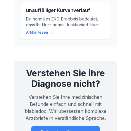
warum dies für Ihre Gesundheit wichtig
unauffälliger Kurvenverlauf
ist.
Ein normales EKG-Ergebnis bedeutet,
dass Ihr Herz normal funktioniert. Hier
erfahren Sie, wie ein EKG funktioniert
Artikel lesen →
und was es bedeutet, wenn die Kurve
normal aussieht.
Verstehen Sie ihre
Diagnose nicht?
Verstehen Sie Ihre medizinischen
Befunde einfach und schnell mit
blabladoc. Wir übersetzen komplexe
Arztbriefe in verständliche Sprache.