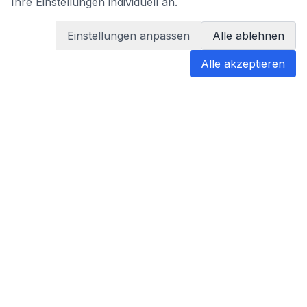
Ihre Einstellungen individuell an.
Einstellungen anpassen
Alle ablehnen
Alle akzeptieren
blabladoc
blabladoc macht Ihre medizinischen
Befunde in Sekundenschnelle