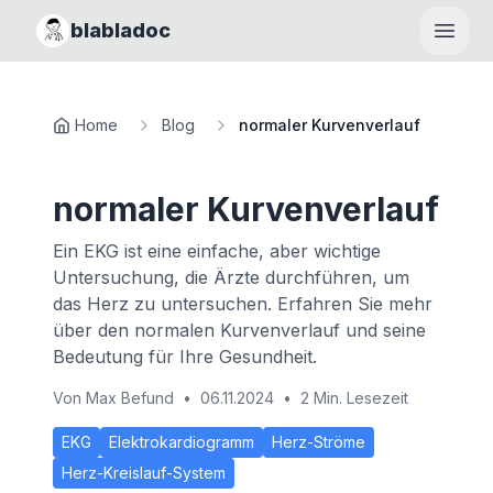
blabladoc
Haupt
Home
Blog
normaler Kurvenverlauf
normaler Kurvenverlauf
Ein EKG ist eine einfache, aber wichtige
Untersuchung, die Ärzte durchführen, um
das Herz zu untersuchen. Erfahren Sie mehr
über den normalen Kurvenverlauf und seine
Bedeutung für Ihre Gesundheit.
Von
Max Befund
•
06.11.2024
•
2 Min. Lesezeit
EKG
Elektrokardiogramm
Herz-Ströme
Herz-Kreislauf-System