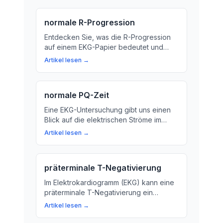
normale R-Progression
Entdecken Sie, was die R-Progression
auf einem EKG-Papier bedeutet und
warum sie für die Überwachung des
Artikel lesen →
Herzschlages so wichtig ist. In diesem
Artikel erfahren Sie mehr über das
Geheimnis der EKG-Kurven.
normale PQ-Zeit
Eine EKG-Untersuchung gibt uns einen
Blick auf die elektrischen Ströme im
Herzen. In diesem Artikel erklären wir,
Artikel lesen →
was die PQ-Zeit in deiner EKG-Kurve
bedeutet und warum sie für deine
Gesundheit wichtig ist.
präterminale T-Negativierung
Im Elektrokardiogramm (EKG) kann eine
präterminale T-Negativierung ein
Hinweis auf Erkrankungen oder
Artikel lesen →
Veränderungen am Herz sein. Hier
erfahren Sie, was dahinter steckt und