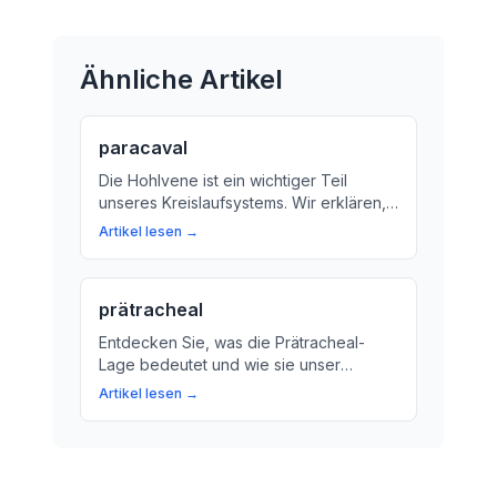
Ähnliche Artikel
paracaval
Die Hohlvene ist ein wichtiger Teil
unseres Kreislaufsystems. Wir erklären,
was die Paracaval-Lage bedeutet und
Artikel lesen →
warum sie für unsere Gesundheit wichtig
ist.
prätracheal
Entdecken Sie, was die Prätracheal-
Lage bedeutet und wie sie unser
Atemsystem beeinflusst. Erfahren Sie,
Artikel lesen →
warum Ärzte und Forscher diese
Information benötigen.