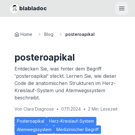
blabladoc
Haupt
Home
Blog
posteroapikal
posteroapikal
Entdecken Sie, was hinter dem Begriff
'posteroapikal' steckt. Lernen Sie, wie dieser
Code die anatomischen Strukturen im Herz-
Kreislauf-System und Atemwegssystem
beschreibt.
Von
Clara Diagnose
•
07.11.2024
•
2 Min. Lesezeit
Posteroapikal
Herz-Kreislauf-System
Atemwegssystem
Medizinischer Begriff