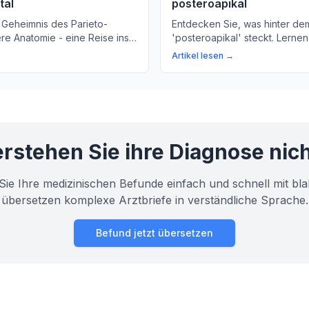
tal
posteroapikal
 Geheimnis des Parieto-
Entdecken Sie, was hinter dem
ere Anatomie - eine Reise ins
'posteroapikal' steckt. Lernen
 Schädels
Code die anatomischen Strukt
Artikel lesen →
Kreislauf-System und Atemw
beschreibt.
rstehen Sie ihre Diagnose nic
Sie Ihre medizinischen Befunde einfach und schnell mit bla
übersetzen komplexe Arztbriefe in verständliche Sprache.
Befund jetzt übersetzen