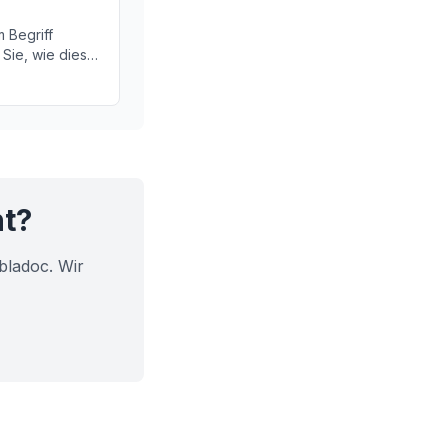
 Begriff
 Sie, wie dieser
uren im Herz-
egssystem
ht?
bladoc. Wir