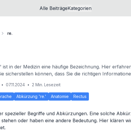
Alle Beiträge
Kategorien
re.
 ist in der Medizin eine häufige Bezeichnung. Hier erfahren
e sicherstellen können, dass Sie die richtigen Informatione
•
07.11.2024
•
2 Min. Lesezeit
prache
Abkürzung 're.'
Anatomie
Rectus
ler spezieller Begriffe und Abkürzungen. Eine solche Abkürzu
' stehen oder haben eine andere Bedeutung. Hier klären wir 
et.