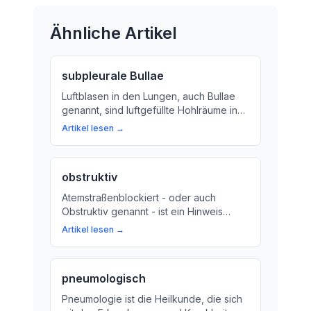
Ähnliche Artikel
subpleurale Bullae
Luftblasen in den Lungen, auch Bullae
genannt, sind luftgefüllte Hohlräume in
der Lunge. Wir erklären, was sie sind
Artikel lesen →
und warum sie auftreten. Erfahren Sie
mehr über die Ursachen, Symptome und
Behandlungsmöglichkeiten.
obstruktiv
Atemstraßenblockiert - oder auch
Obstruktiv genannt - ist ein Hinweis
darauf, dass die Luftwege in unserem
Artikel lesen →
Körper verschnurter sind. Wir erklären,
was passiert, wenn unsere Lungen-
Atemwege eng werden und wie Sie Ihre
pneumologisch
Atemwege wieder frei machen können.
Pneumologie ist die Heilkunde, die sich