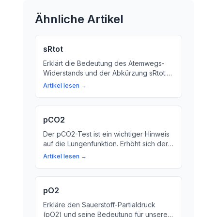
Ähnliche Artikel
sRtot
Erklärt die Bedeutung des Atemwegs-
Widerstands und der Abkürzung sRtot.
Erfahren Sie, wie ein hoher oder
Artikel lesen →
niedriger Wert Ihre Gesundheit
beeinflussen kann.
pCO2
Der pCO2-Test ist ein wichtiger Hinweis
auf die Lungenfunktion. Erhöht sich der
pCO2-Wert, kann das Atemproblemen
Artikel lesen →
und andere Erkrankungen verursachen.
Hier erfahren Sie mehr über den
Bedeutung von pCO2.
pO2
Erkläre den Sauerstoff-Partialdruck
(pO2) und seine Bedeutung für unsere