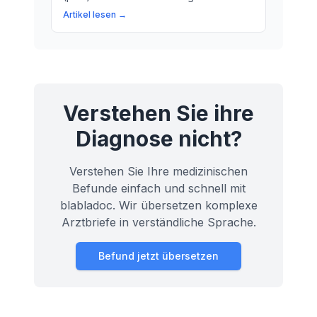
Gesundheit. Lerne, warum der pO2 ein
Artikel lesen →
wichtiger Parameter ist, um die Funktion
unserer Lunge zu überprüfen.
Verstehen Sie ihre
Diagnose nicht?
Verstehen Sie Ihre medizinischen
Befunde einfach und schnell mit
blabladoc. Wir übersetzen komplexe
Arztbriefe in verständliche Sprache.
Befund jetzt übersetzen