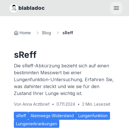
blabladoc
Haupt
Home
Blog
sReff
sReff
Die sReff-Abkürzung bezieht sich auf einen
bestimmten Messwert bei einer
Lungenfunktion-Untersuchung. Erfahren Sie,
was dahinter steckt und wie sie für den
Zustand Ihrer Lunge wichtig ist.
Von
Anna Arztbrief
•
07.11.2024
•
2 Min. Lesezeit
sReff
Atemwegs-Widerstand
Lungenfunktion
Lungenerkrankungen