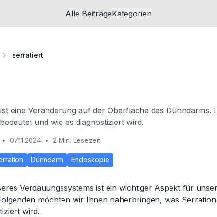
Alle Beiträge
Kategorien
serratiert
ist eine Veränderung auf der Oberfläche des Dünndarms. I
bedeutet und wie es diagnostiziert wird.
•
07.11.2024
•
2 Min. Lesezeit
erration
Dünndarm
Endoskopie
eres Verdauungssystems ist ein wichtiger Aspekt für unse
Folgenden möchten wir Ihnen näherbringen, was Serration
iziert wird.