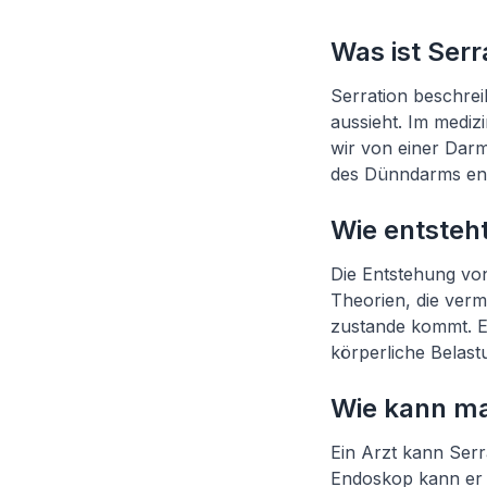
Was ist Serr
Serration beschrei
aussieht. Im mediz
wir von einer Darm
des Dünndarms en
Wie entsteh
Die Entstehung von 
Theorien, die ver
zustande kommt. Ei
körperliche Belast
Wie kann ma
Ein Arzt kann Ser
Endoskop kann er 