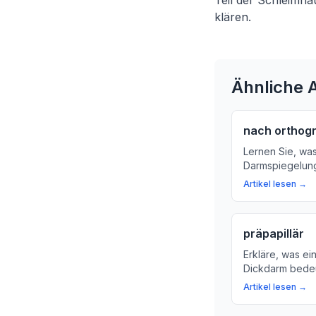
Teil der Schleimh
klären.
Ähnliche A
nach orthog
Lernen Sie, was
Darmspiegelung
entschleunigt, 
Artikel lesen →
können. Hierbei
wichtiger Schri
Gesundheit des
präpapillär
Erkläre, was ei
Dickdarm bedeu
Verdauung unte
Artikel lesen →
den wichtigste
Gesundheit Ihr