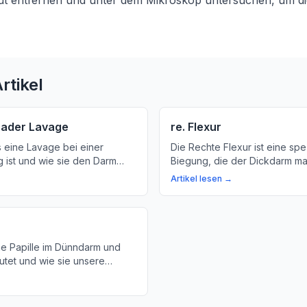
aut entfernen und unter dem Mikroskop untersuchen, um d
rtikel
rader Lavage
re. Flexur
 eine Lavage bei einer
Die Rechte Flexur ist eine spe
 ist und wie sie den Darm
Biegung, die der Dickdarm mac
um ihn besser untersuchen zu
Sie sich mit uns und erfahren
Artikel lesen →
 handelt es sich um ein
die Bedeutung dieser Verbind
tt bei der Überprüfung der
Verdauungssystem.
 Darms.
ne Papille im Dünndarm und
tet und wie sie unsere
rstützt. Lernen Sie mehr über
n Schutzmechanismus für die
es Darms.