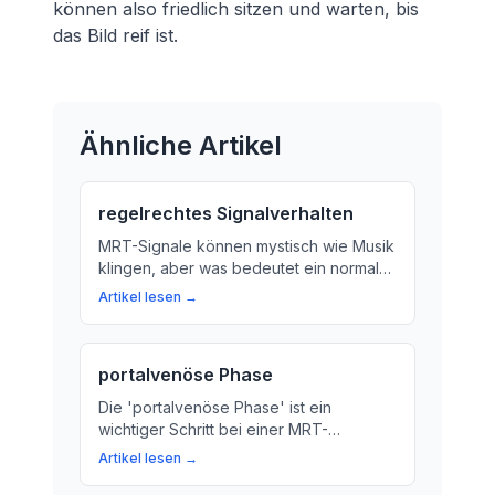
können also friedlich sitzen und warten, bis
das Bild reif ist.
Ähnliche Artikel
regelrechtes Signalverhalten
MRT-Signale können mystisch wie Musik
klingen, aber was bedeutet ein normaler
Signalverlauf? Im Beitrag erfahren Sie
Artikel lesen →
mehr über die Bedeutung eines
regelrechten Signalverhaltens bei der
Magnetresonanztomographie.
portalvenöse Phase
Die 'portalvenöse Phase' ist ein
wichtiger Schritt bei einer MRT-
Untersuchung. Erfahren Sie mehr über
Artikel lesen →
die Bedeutung dieser Phase und wie sie