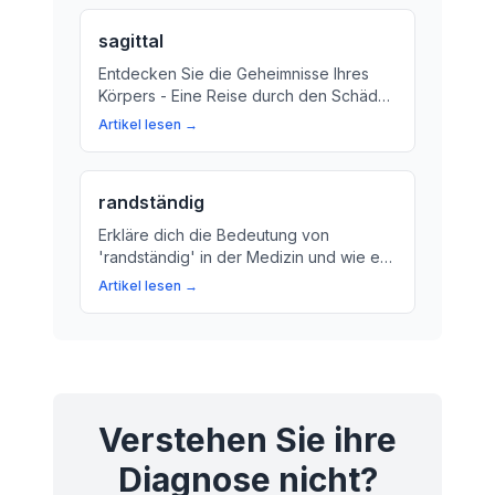
Ärzten hilft, Krankheiten zu
diagnostizieren.
sagittal
Entdecken Sie die Geheimnisse Ihres
Körpers - Eine Reise durch den Schädel.
Erfahren Sie, wie die Sagittale-Ansicht
Artikel lesen →
Ihnen hilft, das Innere des Körpers
besser zu verstehen.
randständig
Erkläre dich die Bedeutung von
'randständig' in der Medizin und wie es
bei der Diagnose und Behandlung von
Artikel lesen →
Krankheiten relevant ist. Ein Artikel für
Laien, der komplexe medizinische
Informationen einfach erklärt.
Verstehen Sie ihre
Diagnose nicht?