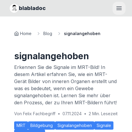
blabladoc
Haupt
Home
Blog
signalangehoben
signalangehoben
Erkennen Sie die Signale im MRT-Bild! In
diesem Artikel erfahren Sie, wie ein MRT-
Gerät Bilder von inneren Organen erstellt und
was es bedeutet, wenn ein Gewebe
signalangehoben ist. Lernen Sie mehr über
den Prozess, der zu Ihren MRT-Bildern führt!
Von
Felix Fachbegriff
•
07.11.2024
•
2 Min. Lesezeit
MRT
Bildgebung
Signalangehoben
Signale