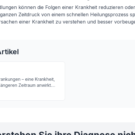
ungen können die Folgen einer Krankheit reduzieren oder 
 ganzen Zeitdruck von einem schnellen Heilungsprozess s
Ursachen einer Krankheit zu verstehen und besser vorbeug
rtikel
rankungen – eine Krankheit,
längeren Zeitraum anwirkt.
ische Erkrankungen und wie
ehandeln?