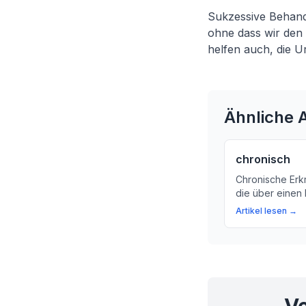
Sukzessive Behandl
ohne dass wir den
helfen auch, die 
Ähnliche A
chronisch
Chronische Erk
die über einen 
Was sind chron
Artikel lesen →
kann man sie b