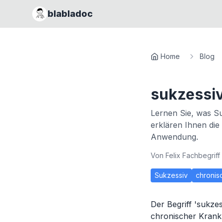
blabladoc
Home
Blog
sukzessi
Lernen Sie, was Su
erklären Ihnen die
Anwendung.
Von
Felix Fachbegriff
Sukzessiv
chronis
Der Begriff 'sukzes
chronischer Krankh