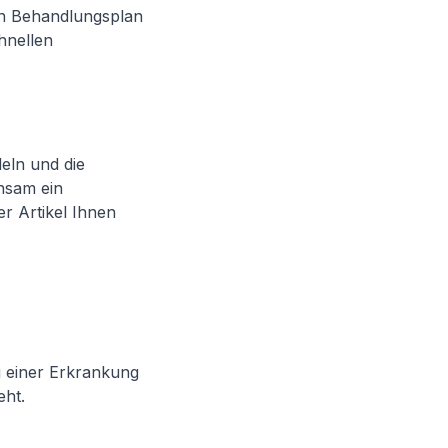
in Behandlungsplan
hnellen
eln und die
insam ein
er Artikel Ihnen
g einer Erkrankung
eht.