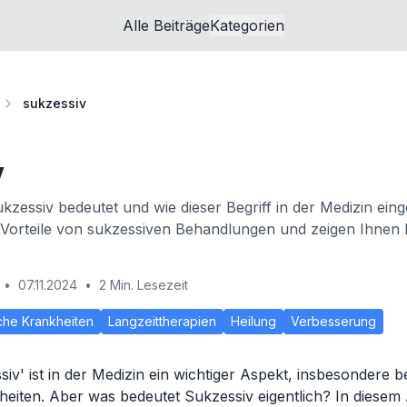
Alle Beiträge
Kategorien
sukzessiv
v
kzessiv bedeutet und wie dieser Begriff in der Medizin eing
 Vorteile von sukzessiven Behandlungen und zeigen Ihnen B
•
07.11.2024
•
2 Min. Lesezeit
che Krankheiten
Langzeittherapien
Heilung
Verbesserung
siv' ist in der Medizin ein wichtiger Aspekt, insbesondere 
eiten. Aber was bedeutet Sukzessiv eigentlich? In diesem 