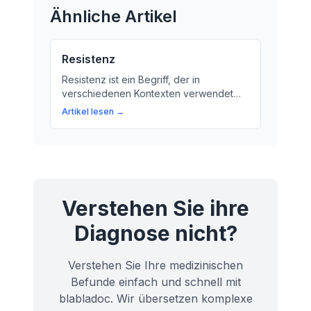
Ähnliche Artikel
Resistenz
Resistenz ist ein Begriff, der in
verschiedenen Kontexten verwendet
wird. Wir erklären, was Resistenz
Artikel lesen →
bedeutet und wie sie in der Medizin,
Biologie und Philosophie verstanden
wird.
Verstehen Sie ihre
Diagnose nicht?
Verstehen Sie Ihre medizinischen
Befunde einfach und schnell mit
blabladoc. Wir übersetzen komplexe