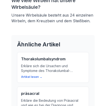
Wie viele Wirbeln hat unsere
Wirbelsäule?
Unsere Wirbelsäule besteht aus 24 einzelnen
Wirbeln, dem Kreuzbein und dem Steißbein.
Ähnliche Artikel
Thorakolumbalsyndrom
Erkläre sich die Ursachen und
Symptome des Thorakolumbal-
Syndroms, eine Art von
Artikel lesen →
Rückenproblemen am Übergang
zwischen Brust- und Lendenwirbelsäule.
Learn how to recognize and treat this
präsacral
condition.
Erkläre die Bedeutung von Präsacral
und wie es bei der Diagnose und