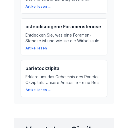
Behandlung von Krankheiten eine
Artikel lesen →
wichtige Rolle spielt.
osteodiscogene Foramenstenose
Entdecken Sie, was eine Foramen-
Stenose ist und wie sie die Wirbelsäule
beeinflussen kann. Erfahren Sie mehr
Artikel lesen →
über Ursachen, Symptome und
Behandlungsmöglichkeiten.
parietookzipital
Erkläre uns das Geheimnis des Parieto-
Okzipitals! Unsere Anatomie - eine Reise
ins Innere unseres Schädels
Artikel lesen →