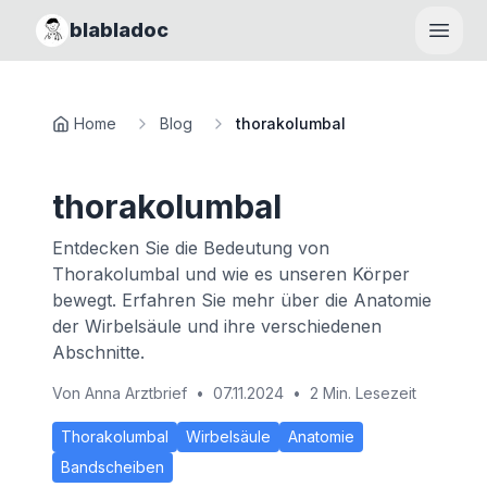
blabladoc
Haupt
Home
Blog
thorakolumbal
thorakolumbal
Entdecken Sie die Bedeutung von
Thorakolumbal und wie es unseren Körper
bewegt. Erfahren Sie mehr über die Anatomie
der Wirbelsäule und ihre verschiedenen
Abschnitte.
Von
Anna Arztbrief
•
07.11.2024
•
2 Min. Lesezeit
Thorakolumbal
Wirbelsäule
Anatomie
Bandscheiben