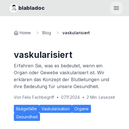
blabladoc
Haupt
Home
Blog
vaskularisiert
vaskularisiert
Erfahren Sie, was es bedeutet, wenn ein
Organ oder Gewebe vaskularisiert ist. Wir
erklären das Konzept der Blutleitungen und
ihre Bedeutung für unsere Gesundheit.
Von
Felix Fachbegriff
•
07.11.2024
•
2 Min. Lesezeit
Blutgefäße
Vaskularisation
Organe
Gesundheit