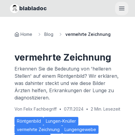
blabladoc
Haupt
Home
Blog
vermehrte Zeichnung
vermehrte Zeichnung
Erkennen Sie die Bedeutung von 'helleren
Stellen' auf einem Röntgenbild? Wir erklären,
was dahinter steckt und wie diese Bilder
Ärzten helfen, Erkrankungen der Lunge zu
diagnostizieren.
Von
Felix Fachbegriff
•
07.11.2024
•
2 Min. Lesezeit
Röntgenbild
Lungen-Knüller
vermehrte Zeichnung
Lungengewebe