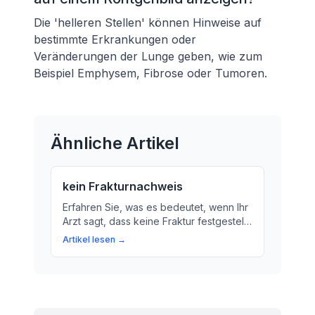
Die 'helleren Stellen' können Hinweise auf
bestimmte Erkrankungen oder
Veränderungen der Lunge geben, wie zum
Beispiel Emphysem, Fibrose oder Tumoren.
Ähnliche Artikel
kein Frakturnachweis
Erfahren Sie, was es bedeutet, wenn Ihr
Arzt sagt, dass keine Fraktur festgestellt
wurde. Wir klären den Begriff 'Fraktur'
Artikel lesen →
und die Bedeutung von 'Kein
Frakturnachweis'.