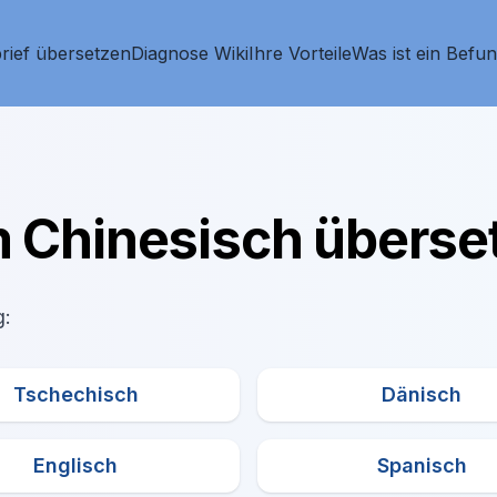
rief übersetzen
Diagnose Wiki
Ihre Vorteile
Was ist ein Befu
m
Chinesisch
überse
g:
Tschechisch
Dänisch
Englisch
Spanisch