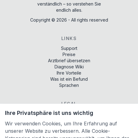
verständlich – so verstehen Sie
endlich alles.
Copyright ©
2026
- All rights reserved
LINKS
Support
Preise
Arztbrief übersetzen
Diagnose Wiki
Ihre Vorteile
Was ist ein Befund
Sprachen
LEGAL
Ihre Privatsphäre ist uns wichtig
Terms of services
Privacy policy
Wir verwenden Cookies, um Ihre Erfahrung auf
Imprint
unserer Website zu verbessern. Alle Cookie-
Cookie-Einstellungen