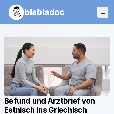
blabladoc
Open
Befund und Arztbrief von
Estnisch
ins
Griechisch