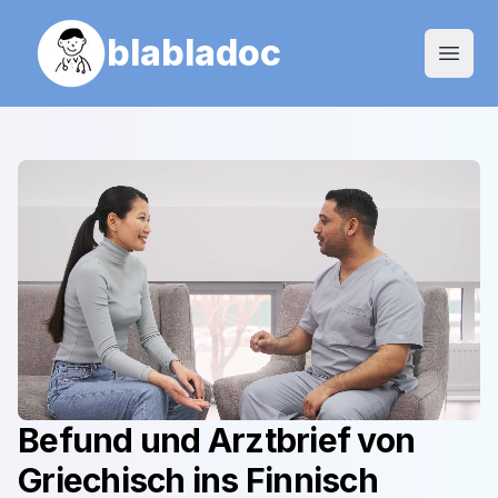
blabladoc
Open
Befund und Arztbrief von
Griechisch
ins
Finnisch