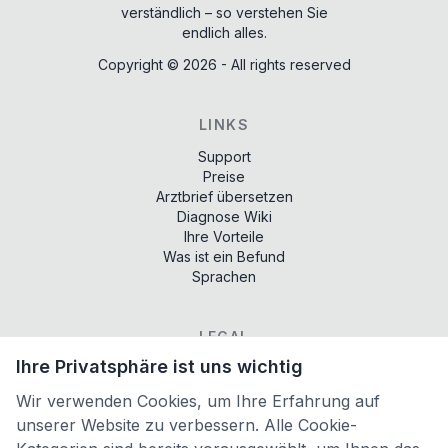
verständlich – so verstehen Sie
endlich alles.
Copyright ©
2026
- All rights reserved
LINKS
Support
Preise
Arztbrief übersetzen
Diagnose Wiki
Ihre Vorteile
Was ist ein Befund
Sprachen
LEGAL
Ihre Privatsphäre ist uns wichtig
Terms of services
Privacy policy
Wir verwenden Cookies, um Ihre Erfahrung auf
Imprint
unserer Website zu verbessern. Alle Cookie-
Cookie-Einstellungen