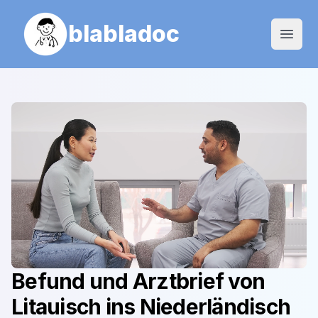
blabladoc
Open
Befund und Arztbrief von
Litauisch
ins
Niederländisch