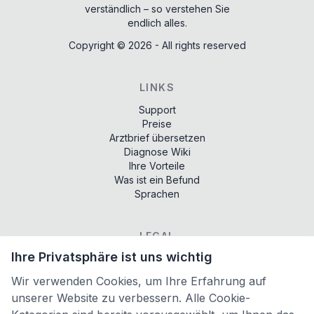
verständlich – so verstehen Sie
endlich alles.
Copyright ©
2026
- All rights reserved
LINKS
Support
Preise
Arztbrief übersetzen
Diagnose Wiki
Ihre Vorteile
Was ist ein Befund
Sprachen
LEGAL
Ihre Privatsphäre ist uns wichtig
Terms of services
Privacy policy
Wir verwenden Cookies, um Ihre Erfahrung auf
Imprint
unserer Website zu verbessern. Alle Cookie-
Cookie-Einstellungen