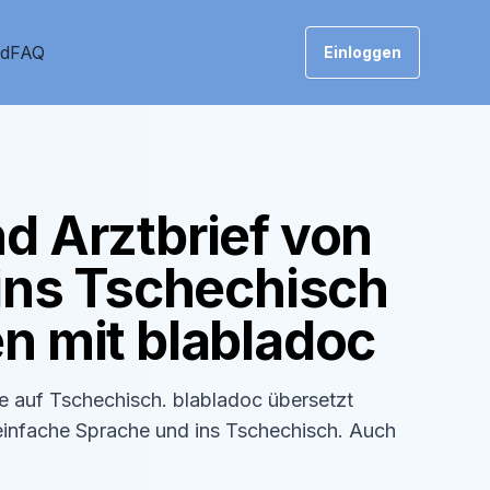
nd
FAQ
Einloggen
d Arztbrief von
ins
Tschechisch
n mit blabladoc
se auf
Tschechisch
. blabladoc übersetzt
einfache Sprache und ins
Tschechisch
. Auch