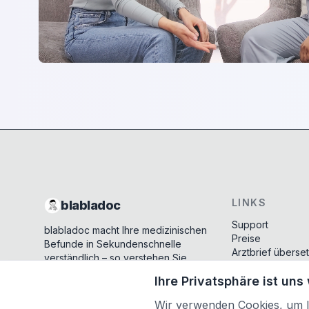
LINKS
blabladoc
Support
blabladoc macht Ihre medizinischen
Preise
Befunde in Sekundenschnelle
Arztbrief überse
verständlich – so verstehen Sie
Diagnose Wiki
endlich alles.
Ihre Vorteile
Ihre Privatsphäre ist uns
Copyright ©
2026
- All rights reserved
Was ist ein Befu
Wir verwenden Cookies, um Ih
Sprachen