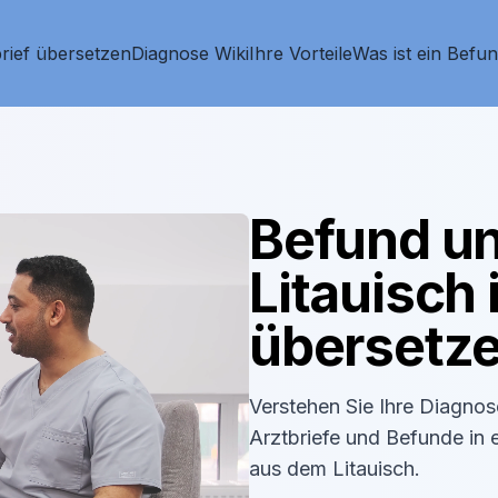
rief übersetzen
Diagnose Wiki
Ihre Vorteile
Was ist ein Befu
Befund un
Litauisch
übersetze
Verstehen Sie Ihre Diagno
Arztbriefe und Befunde in 
aus dem
Litauisch
.