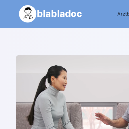
blabladoc
Arztb