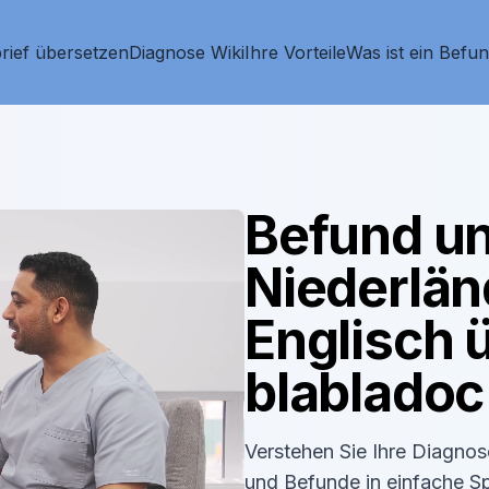
rief übersetzen
Diagnose Wiki
Ihre Vorteile
Was ist ein Befu
Befund un
Niederlän
Englisch
ü
blabladoc
Verstehen Sie Ihre Diagno
und Befunde in einfache S