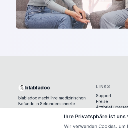
LINKS
blabladoc
Support
blabladoc macht Ihre medizinischen
Preise
Befunde in Sekundenschnelle
Arztbrief überse
verständlich – so verstehen Sie
Diagnose Wiki
endlich alles.
Ihre Privatsphäre ist uns
Ihre Vorteile
Copyright ©
2026
- All rights reserved
Was ist ein Befu
Wir verwenden Cookies, um Ih