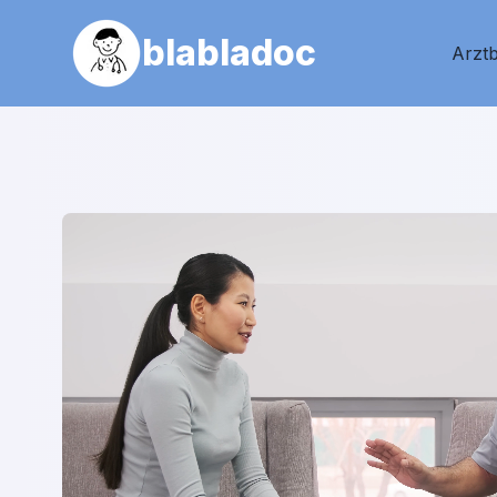
blabladoc
Arztb