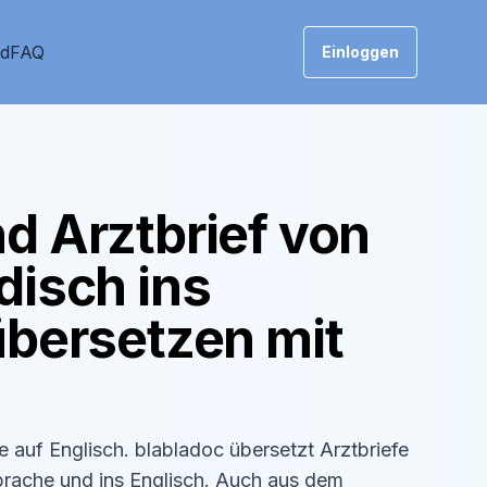
nd
FAQ
Einloggen
d Arztbrief von
disch
ins
bersetzen mit
se auf
Englisch
. blabladoc übersetzt Arztbriefe
prache und ins
Englisch
. Auch aus dem