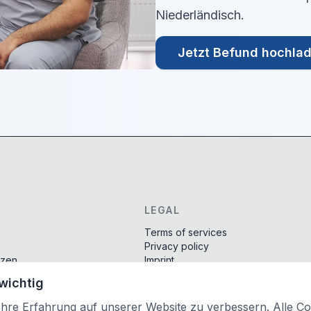
Niederländisch
.
Jetzt Befund hochla
LEGAL
Terms of services
Privacy policy
tzen
Imprint
Cookie-Einstellungen
 wichtig
nd
re Erfahrung auf unserer Website zu verbessern. Alle Coo