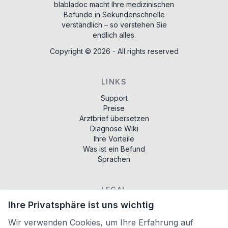
blabladoc macht Ihre medizinischen
Befunde in Sekundenschnelle
verständlich – so verstehen Sie
endlich alles.
Copyright ©
2026
- All rights reserved
LINKS
Support
Preise
Arztbrief übersetzen
Diagnose Wiki
Ihre Vorteile
Was ist ein Befund
Sprachen
LEGAL
Ihre Privatsphäre ist uns wichtig
Terms of services
Privacy policy
Wir verwenden Cookies, um Ihre Erfahrung auf
Imprint