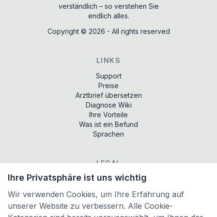
verständlich – so verstehen Sie
endlich alles.
Copyright ©
2026
- All rights reserved
LINKS
Support
Preise
Arztbrief übersetzen
Diagnose Wiki
Ihre Vorteile
Was ist ein Befund
Sprachen
LEGAL
Ihre Privatsphäre ist uns wichtig
Terms of services
Privacy policy
Wir verwenden Cookies, um Ihre Erfahrung auf
Imprint
unserer Website zu verbessern. Alle Cookie-
Cookie-Einstellungen