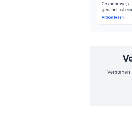
Coxarthrose, a
genannt, ist ei
Abnutzung des
Artikel lesen →
Hüftgelenk ents
Ursachen, Sym
Behandlungsmög
Ve
Verstehen 