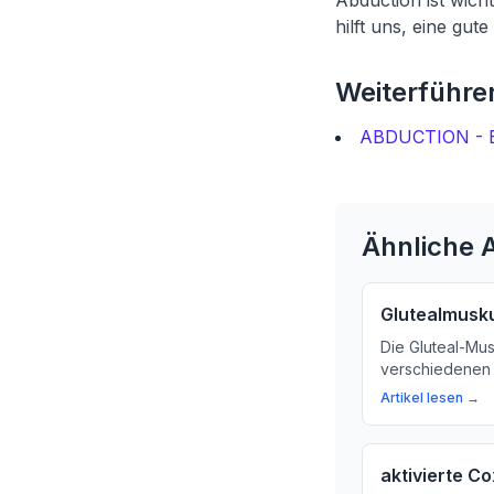
Abduction ist wicht
hilft uns, eine gu
Weiterführen
ABDUCTION - E
Ähnliche A
Glutealmusku
Die Gluteal-Mus
verschiedenen 
und kleinen Ges
Artikel lesen →
diese Muskeln 
aktivierte C