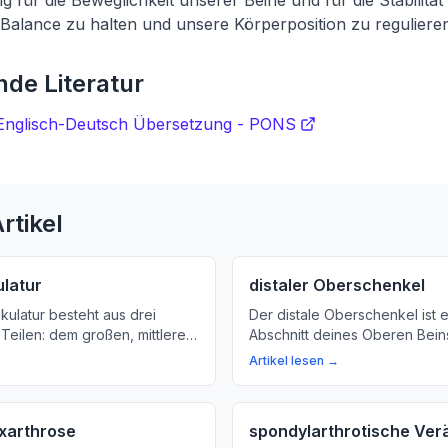
ig für die Beweglichkeit unserer Beine und für die Stabilitä
te Balance zu halten und unsere Körperposition zu reguliere
de Literatur
nglisch-Deutsch Übersetzung - PONS
rtikel
latur
distaler Oberschenkel
kulatur besteht aus drei
Der distale Oberschenkel ist e
Teilen: dem großen, mittleren
Abschnitt deines Oberen Beins
äßmuskel. Wir erklären, wie
was er bedeutet und warum er 
Artikel lesen →
Ihre Bewegung beeinflussen.
die Stabilisierung deiner Hüft
Beckens.
oxarthrose
spondylarthrotische Ve