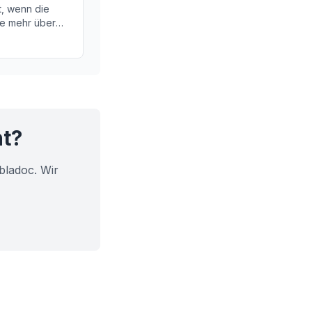
t, wenn die
Sie mehr über
elgelenken und
onen können.
ht?
bladoc. Wir