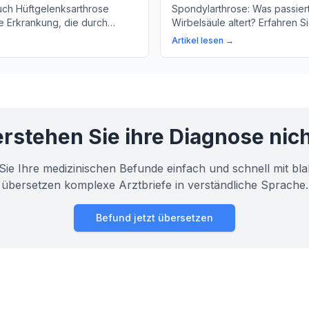
uch Hüftgelenksarthrose
Spondylarthrose: Was passier
ne Erkrankung, die durch
Wirbelsäule altert? Erfahren 
 Gelenkknorpels am
die Veränderung an den Wirb
Artikel lesen →
teht. Erfahren Sie mehr über
wie Sie Ihre Wirbelsäule sch
ptome und
lichkeiten.
rstehen Sie ihre Diagnose nic
Sie Ihre medizinischen Befunde einfach und schnell mit bla
übersetzen komplexe Arztbriefe in verständliche Sprache.
Befund jetzt übersetzen