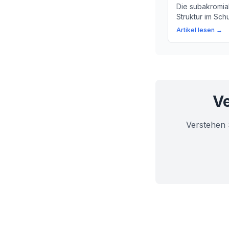
Die subakromial
Struktur im Sch
Gesundheit und 
Artikel lesen →
Schultergelenks
mehr über dies
Struktur.
Ve
Verstehen 