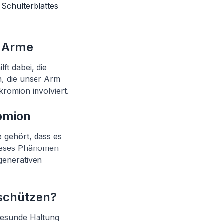
 Schulterblattes
r Arme
ft dabei, die
n, die unser Arm
romion involviert.
omion
 gehört, dass es
Dieses Phänomen
generativen
 schützen?
gesunde Haltung