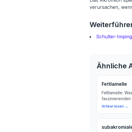
Das Akromion spie
verursachen, wenn 
Weiterführen
Schulter-Imping
Ähnliche A
Fettlamelle
Fettlamelle: Wa
faszinierenden 
Erfahren Sie me
Artikel lesen →
Bedeutung der F
Gesundheit.
subakromiale