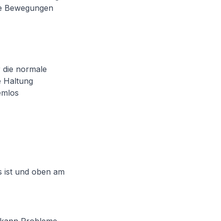
ge Bewegungen
r die normale
e Haltung
emlos
es ist und oben am