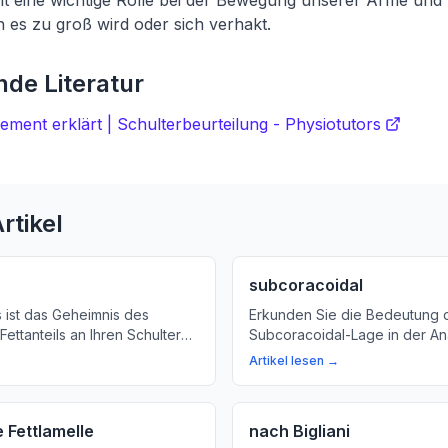
lt eine wichtige Rolle bei der Bewegung unserer Arme un
es zu groß wird oder sich verhakt.
de Literatur
ement erklärt | Schulterbeurteilung - Physiotutors
rtikel
subcoracoidal
s ist das Geheimnis des
Erkunden Sie die Bedeutung 
Fettanteils an Ihren Schultern?
Subcoracoidal-Lage in der An
hr über die Funktion und
Rolle bei der Gesundheit und
Artikel lesen →
ettlamelle für Ihre
Organen und Gewebe. Ein ein
Erklärungsmodell für Laien.
 Fettlamelle
nach Bigliani