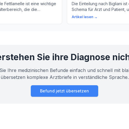
e Fettlamelle ist eine wichtige
Die Einteilung nach Bigliani ist
ulterbereich, die die
Schema für Arzt und Patient, 
Funktionalität des
Schulterhöhen zu klassifizier
Artikel lesen →
 unterstützt. Hier erfahren Sie
Erkrankungen oder Verletzun
e kleine, aber entscheidende
Schulter zu diagnostizieren.
rstehen Sie ihre Diagnose nic
Sie Ihre medizinischen Befunde einfach und schnell mit bla
übersetzen komplexe Arztbriefe in verständliche Sprache.
Befund jetzt übersetzen