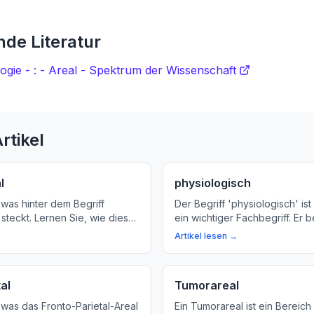
de Literatur
logie - : - Areal - Spektrum der Wissenschaft
rtikel
l
physiologisch
was hinter dem Begriff
Der Begriff 'physiologisch' ist
 steckt. Lernen Sie, wie dieser
ein wichtiger Fachbegriff. Er 
mischen Strukturen im Herz-
normale Vorgänge im Körper un
Artikel lesen →
tem und Atemwegssystem
Diagnose und Therapie von Kr
erklären, was 'physiologisch'
warum es wichtig ist.
al
Tumorareal
was das Fronto-Parietal-Areal
Ein Tumorareal ist ein Bereich