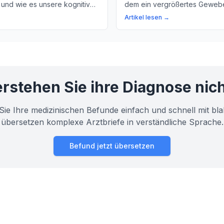
 und wie es unsere kognitiven
dem ein vergrößertes Gewebe 
 every-day-life beeinflusst.
erklären, was dahinter steckt
Artikel lesen →
Erklärung komplexer
behandelt werden kann.
Konzepte.
rstehen Sie ihre Diagnose nic
Sie Ihre medizinischen Befunde einfach und schnell mit bla
übersetzen komplexe Arztbriefe in verständliche Sprache.
Befund jetzt übersetzen