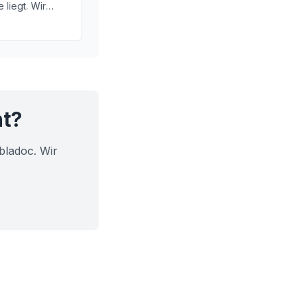
liegt. Wir
 und wie es
ht?
bladoc. Wir