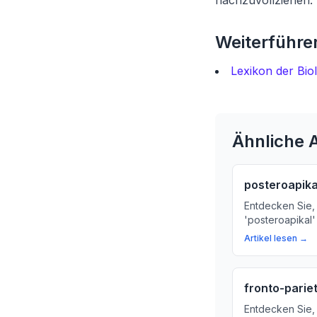
nachzuvollziehen.
Weiterführen
Lexikon der Bio
Ähnliche A
posteroapika
Entdecken Sie, 
'posteroapikal'
Code die anato
Artikel lesen →
Kreislauf-Sys
beschreibt.
fronto-pariet
Entdecken Sie, 