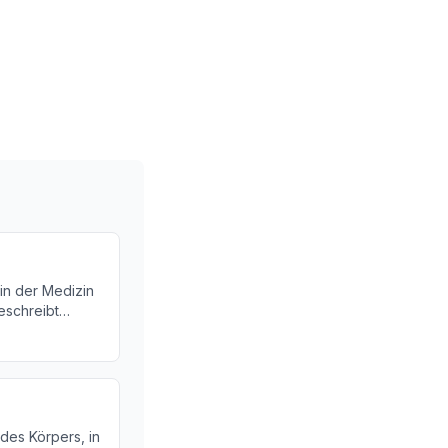
 in der Medizin
beschreibt
d hilft bei der
ankheiten. Wir
 bedeutet und
 des Körpers, in