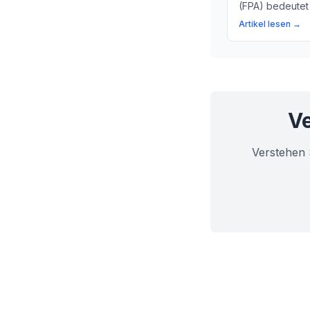
(FPA) bedeutet
Fähigkeiten und
Artikel lesen →
Eine einfache 
medizinischer 
Ve
Verstehen 