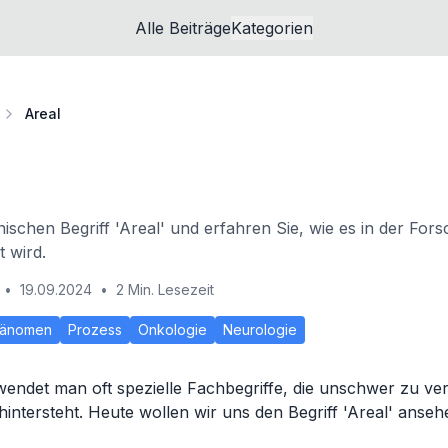
Alle Beiträge
Kategorien
Areal
nischen Begriff 'Areal' und erfahren Sie, wie es in der Fo
t wird.
•
19.09.2024
•
2 Min. Lesezeit
änomen
Prozess
Onkologie
Neurologie
wendet man oft spezielle Fachbegriffe, die unschwer zu ve
hintersteht. Heute wollen wir uns den Begriff 'Areal' anseh