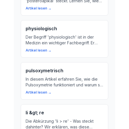
'posteroapikal' steckt. Lernen Sie, wie
dieser Code die anatomischen
Artikel lesen →
Strukturen im Herz-Kreislauf-System und
Atemwegssystem beschreibt.
physiologisch
Der Begriff 'physiologisch' ist in der
Medizin ein wichtiger Fachbegriff. Er
beschreibt normale Vorgänge im Körper
Artikel lesen →
und hilft bei der Diagnose und Therapie
von Krankheiten. Wir erklären, was
'physiologisch' bedeutet und warum es
pulsoxymetrisch
wichtig ist.
In diesem Artikel erfahren Sie, wie die
Pulsoxymetrie funktioniert und warum sie
für Ihre Gesundheit so wichtig ist.
Artikel lesen →
Erfahren Sie mehr über den Sauerstoff-
Level im Blut und wie er gemessen wird!
li &gt; re
Die Abkürzung 'li > re' - Was steckt
dahinter? Wir erklären, was diese