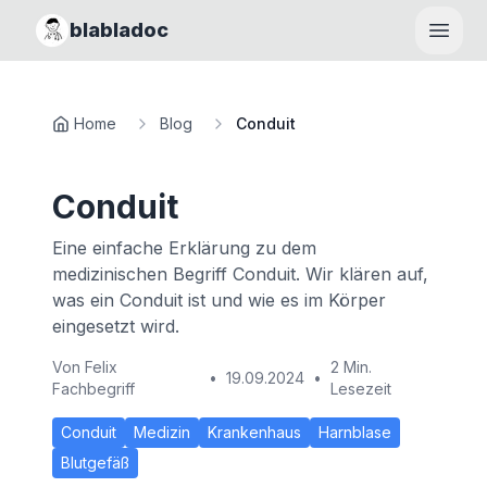
blabladoc
Haupt
Home
Blog
Conduit
Conduit
Eine einfache Erklärung zu dem
medizinischen Begriff Conduit. Wir klären auf,
was ein Conduit ist und wie es im Körper
eingesetzt wird.
Von
Felix
2 Min.
•
19.09.2024
•
Fachbegriff
Lesezeit
Conduit
Medizin
Krankenhaus
Harnblase
Blutgefäß