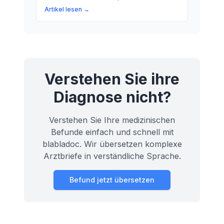
Abkürzung bedeutet und warum sie für
Artikel lesen →
Patienten wichtig ist.
Verstehen Sie ihre
Diagnose nicht?
Verstehen Sie Ihre medizinischen
Befunde einfach und schnell mit
blabladoc. Wir übersetzen komplexe
Arztbriefe in verständliche Sprache.
Befund jetzt übersetzen