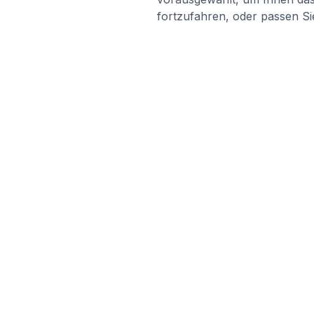
fortzufahren, oder passen Sie
LINKS
blabladoc
Support
blabladoc macht Ihre medizinischen
Preise
Befunde in Sekundenschnelle
Arztbrief überse
verständlich – so verstehen Sie