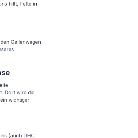
s hilft, Fette in
on den Gallenwegen
unseres
ase
elte
. Dort wird die
ein wichtiger
unis (auch DHC