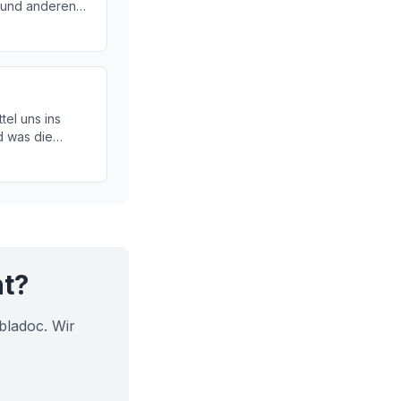
t und anderen
fahren Sie, wie
arbeiten.
tel uns ins
d was die
 Erfahren Sie
lvenös' und
in.
ht?
bladoc. Wir