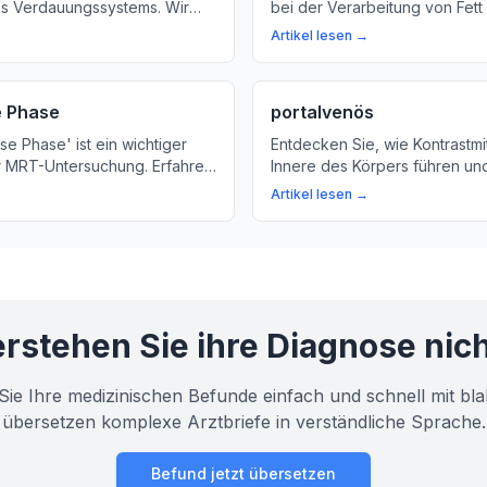
s Verdauungssystems. Wir
bei der Verarbeitung von Fet
ie Leber und die Gallenblase
Nährstoffen im Körper. Hier er
Artikel lesen →
ten, um die Gallenflüssigkeit
die Leber uns hilft, Fett zu ver
d zu transportieren.
e Phase
portalvenös
se Phase' ist ein wichtiger
Entdecken Sie, wie Kontrastmit
er MRT-Untersuchung. Erfahren
Innere des Körpers führen un
die Bedeutung dieser Phase
Portalvenöse Phase bedeutet.
Artikel lesen →
en hilft, Krankheiten zu
mehr über den Begriff 'porta
.
seine Bedeutung in der Mediz
rstehen Sie ihre Diagnose nic
Sie Ihre medizinischen Befunde einfach und schnell mit bla
übersetzen komplexe Arztbriefe in verständliche Sprache.
Befund jetzt übersetzen