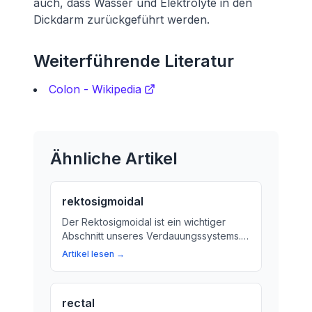
auch, dass Wasser und Elektrolyte in den
Dickdarm zurückgeführt werden.
Weiterführende Literatur
Colon - Wikipedia
Ähnliche Artikel
rektosigmoidal
Der Rektosigmoidal ist ein wichtiger
Abschnitt unseres Verdauungssystems.
Wir erklären, was im Rektosigmoidal
Artikel lesen →
passiert und warum er uns hilft, die
richtigen Stoffe aus unserer Nahrung
aufzunehmen.
rectal