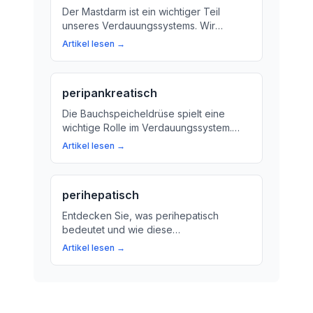
Der Mastdarm ist ein wichtiger Teil
unseres Verdauungssystems. Wir
erklären, was er tut und warum er
Artikel lesen →
wichtig ist.
peripankreatisch
Die Bauchspeicheldrüse spielt eine
wichtige Rolle im Verdauungssystem.
Aber was bedeutet der Begriff
Artikel lesen →
'Peripankreatisch'? Erklären wir es dir.
perihepatisch
Entdecken Sie, was perihepatisch
bedeutet und wie diese
Lagebezeichnung die Beziehung
Artikel lesen →
zwischen verschiedenen Organen
beeinflusst. Erfahren Sie mehr über die
perihepatische Region und ihre
Bedeutung für Ihre Gesundheit.