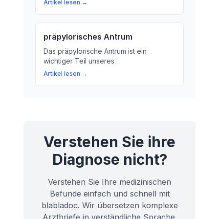
Artikel lesen →
Leberlappen? In diesem Artikel erfahren
Sie mehr über die Bedeutung und
Funktionen des rechten Leberlappens.
präpylorisches Antrum
Das präpylorische Antrum ist ein
wichtiger Teil unseres
Verdauungssystems. Erfahren Sie mehr
Artikel lesen →
über die Funktion und Bedeutung des
präpylorischen Antrums für unsere
Gesundheit.
Verstehen Sie ihre
Diagnose nicht?
Verstehen Sie Ihre medizinischen
Befunde einfach und schnell mit
blabladoc. Wir übersetzen komplexe
Arztbriefe in verständliche Sprache.