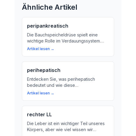
Ähnliche Artikel
peripankreatisch
Die Bauchspeicheldrüse spielt eine
wichtige Rolle im Verdauungssystem.
Aber was bedeutet der Begriff
Artikel lesen →
'Peripankreatisch'? Erklären wir es dir.
perihepatisch
Entdecken Sie, was perihepatisch
bedeutet und wie diese
Lagebezeichnung die Beziehung
Artikel lesen →
zwischen verschiedenen Organen
beeinflusst. Erfahren Sie mehr über die
perihepatische Region und ihre
rechter LL
Bedeutung für Ihre Gesundheit.
Die Leber ist ein wichtiger Teil unseres
Körpers, aber wie viel wissen wir
tatsächlich über den rechten