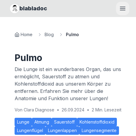
blabladoc
Haupt
Home
Blog
Pulmo
Pulmo
Die Lunge ist ein wunderbares Organ, das uns
ermöglicht, Sauerstoff zu atmen und
Kohlenstoffdioxid aus unserem Körper zu
entfernen. Erfahren Sie mehr über die
Anatomie und Funktion unserer Lungen!
Von
Clara Diagnose
•
26.09.2024
•
2 Min. Lesezeit
Lunge
Atmung
Sauerstoff
Kohlenstoffdioxid
Lungenflügel
Lungenlappen
Lungensegmente