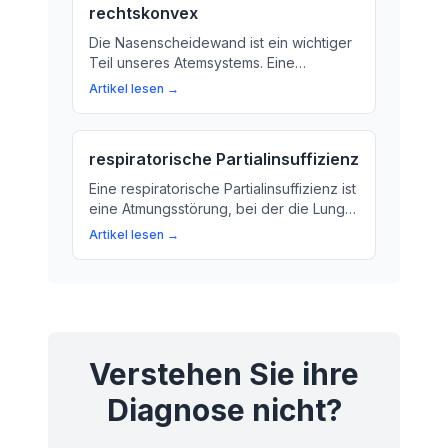
rechtskonvex
Die Nasenscheidewand ist ein wichtiger
Teil unseres Atemsystems. Eine
Verbiegung nach rechts kann zu
Artikel lesen →
Atemproblemen wie Nasen-Stauungen
oder Hustenanfällen führen. Hier
erfahren Sie, was rechtskonvex
respiratorische Partialinsuffizienz
bedeutet und warum das wichtig ist.
Eine respiratorische Partialinsuffizienz ist
eine Atmungsstörung, bei der die Lunge
Sauerstoff nicht mehr richtig aufnehmen
Artikel lesen →
kann. Erfahren Sie hier mehr über
Ursachen, Symptome und
Behandlungsmöglichkeiten.
Verstehen Sie ihre
Diagnose nicht?