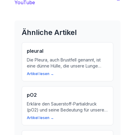
YouTube
Ähnliche Artikel
pleural
Die Pleura, auch Brustfell genannt, ist
eine dünne Hülle, die unsere Lunge
umgibt und den Brustkorb von innen
Artikel lesen →
auskleidet. Hier erfahren Sie mehr über
die Bedeutung dieser wichtigen Struktur.
pO2
Erkläre den Sauerstoff-Partialdruck
(pO2) und seine Bedeutung für unsere
Gesundheit. Lerne, warum der pO2 ein
Artikel lesen →
wichtiger Parameter ist, um die Funktion
unserer Lunge zu überprüfen.