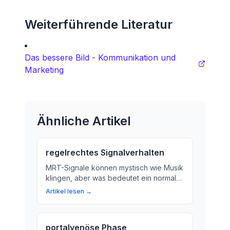
Weiterführende Literatur
Das bessere Bild - Kommunikation und
Marketing
Ähnliche Artikel
regelrechtes Signalverhalten
MRT-Signale können mystisch wie Musik
klingen, aber was bedeutet ein normaler
Signalverlauf? Im Beitrag erfahren Sie
Artikel lesen →
mehr über die Bedeutung eines
regelrechten Signalverhaltens bei der
Magnetresonanztomographie.
portalvenöse Phase