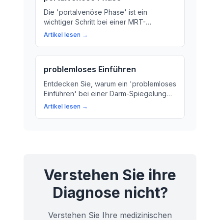
Die 'portalvenöse Phase' ist ein
wichtiger Schritt bei einer MRT-
Untersuchung. Erfahren Sie mehr über
Artikel lesen →
die Bedeutung dieser Phase und wie sie
Ärzten hilft, Krankheiten zu
diagnostizieren.
problemloses Einführen
Entdecken Sie, warum ein 'problemloses
Einführen' bei einer Darm-Spiegelung
entscheidend ist für die Diagnose und
Artikel lesen →
Behandlung von Erkrankungen des
Verdauungssystems. Wir erklären, wie
der Arzt das Untersuchungs-Gerät
sorgfältig in den Darm schiebt.
Verstehen Sie ihre
Diagnose nicht?
Verstehen Sie Ihre medizinischen