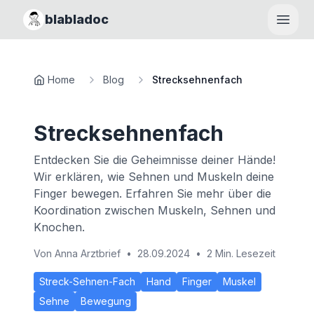
blabladoc
Haupt
Home
Blog
Strecksehnenfach
Strecksehnenfach
Entdecken Sie die Geheimnisse deiner Hände!
Wir erklären, wie Sehnen und Muskeln deine
Finger bewegen. Erfahren Sie mehr über die
Koordination zwischen Muskeln, Sehnen und
Knochen.
Von
Anna Arztbrief
•
28.09.2024
•
2 Min. Lesezeit
Streck-Sehnen-Fach
Hand
Finger
Muskel
Sehne
Bewegung