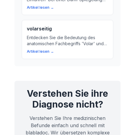
entscheidend ist für die Diagnose und
Artikel lesen →
Behandlung von Erkrankungen des
Verdauungssystems. Wir erklären, wie
der Arzt das Untersuchungs-Gerät
volarseitig
sorgfältig in den Darm schiebt.
Entdecken Sie die Bedeutung des
anatomischen Fachbegriffs 'Volar' und
wie er bei Operationen am Handgelenk
Artikel lesen →
oder anderen Regionen verwendet
wird. Erfahren Sie mehr über die
Anatomie und ihre Bedeutung für Ihre
Gesundheit!
Verstehen Sie ihre
Diagnose nicht?
Verstehen Sie Ihre medizinischen
Befunde einfach und schnell mit
blabladoc. Wir übersetzen komplexe