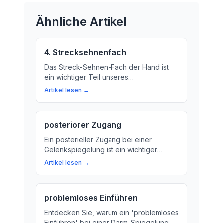
Ähnliche Artikel
4. Strecksehnenfach
Das Streck-Sehnen-Fach der Hand ist
ein wichtiger Teil unseres
Bewegungsapparates. Erkläre uns, wie
Artikel lesen →
es funktioniert und warum es für unsere
Händelbewegungen so wichtig ist.
posteriorer Zugang
Ein posterieller Zugang bei einer
Gelenkspiegelung ist ein wichtiger
Schritt in der medizinischen Diagnostik
Artikel lesen →
und Therapie. Erfahren Sie mehr über
das Verfahren und seine Vorteile.
problemloses Einführen
Entdecken Sie, warum ein 'problemloses
Einführen' bei einer Darm-Spiegelung