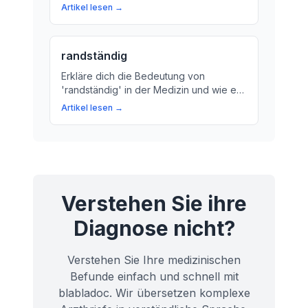
Untersuchung. Erfahren Sie mehr über
Artikel lesen →
die Bedeutung dieser Phase und wie sie
Ärzten hilft, Krankheiten zu
diagnostizieren.
randständig
Erkläre dich die Bedeutung von
'randständig' in der Medizin und wie es
bei der Diagnose und Behandlung von
Artikel lesen →
Krankheiten relevant ist. Ein Artikel für
Laien, der komplexe medizinische
Informationen einfach erklärt.
Verstehen Sie ihre
Diagnose nicht?
Verstehen Sie Ihre medizinischen
Befunde einfach und schnell mit
blabladoc. Wir übersetzen komplexe