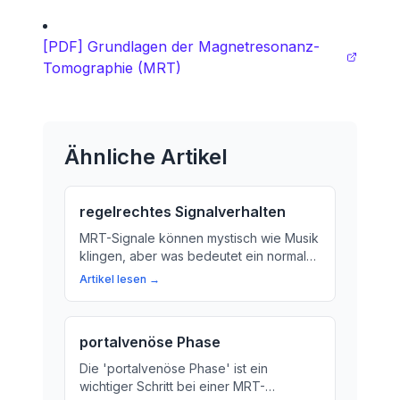
[PDF] Grundlagen der Magnetresonanz-
Tomographie (MRT)
Ähnliche Artikel
regelrechtes Signalverhalten
MRT-Signale können mystisch wie Musik
klingen, aber was bedeutet ein normaler
Signalverlauf? Im Beitrag erfahren Sie
Artikel lesen →
mehr über die Bedeutung eines
regelrechten Signalverhaltens bei der
Magnetresonanztomographie.
portalvenöse Phase
Die 'portalvenöse Phase' ist ein
wichtiger Schritt bei einer MRT-