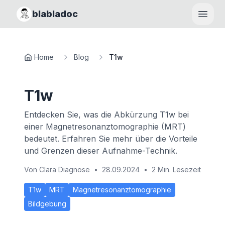
blabladoc
Haupt
Home
Blog
T1w
T1w
Entdecken Sie, was die Abkürzung T1w bei
einer Magnetresonanztomographie (MRT)
bedeutet. Erfahren Sie mehr über die Vorteile
und Grenzen dieser Aufnahme-Technik.
Von
Clara Diagnose
•
28.09.2024
•
2 Min. Lesezeit
T1w
MRT
Magnetresonanztomographie
Bildgebung