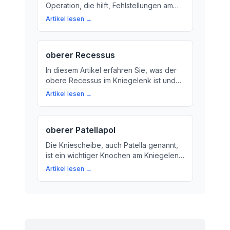
Operation, die hilft, Fehlstellungen am
Bein zu korrigieren und Schmerzen im
Artikel lesen →
Kniegelenk zu reduzieren. Hier erfahren
Sie mehr über diese
Behandlungsmethode.
oberer Recessus
In diesem Artikel erfahren Sie, was der
obere Recessus im Kniegelenk ist und
wie er die Funktion des Gelenks
Artikel lesen →
beeinflusst. Wir erklären den Begriff auf
einfache Weise und zeigen, warum die
Synovialflüssigkeit so wichtig für das
oberer Patellapol
Kniegelenk ist.
Die Kniescheibe, auch Patella genannt,
ist ein wichtiger Knochen am Kniegelenk.
Lerne mehr über ihre Funktion und wie
Artikel lesen →
du deine Kniescheibe gesund hältst.