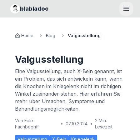
blabladoc
Haupt
Home
Blog
Valgusstellung
Valgusstellung
Eine Valgusstellung, auch X-Bein genannt, ist
ein Problem, das sich entwickeln kann, wenn
die Knochen im Kniegelenk nicht im richtigen
Winkel zueinander stehen. Hier erfahren Sie
mehr über Ursachen, Symptome und
Behandlungsmöglichkeiten.
Von
Felix
2 Min.
•
02.10.2024
•
Fachbegriff
Lesezeit
Valgusstellung
X-Bein
Kniegelenk