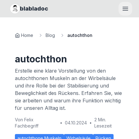
blabladoc
Haupt
Home
Blog
autochthon
autochthon
Erstelle eine klare Vorstellung von den
autochthonen Muskeln an der Wirbelsäule
und ihre Rolle bei der Stabilisierung und
Beweglichkeit des Rückens. Erfahren Sie, wie
sie arbeiten und warum ihre Funktion wichtig
für unseren Alltag ist.
Von
Felix
2 Min.
•
04.10.2024
•
Fachbegriff
Lesezeit
autochthone Muskeln
Wirbelsäule
Rücken