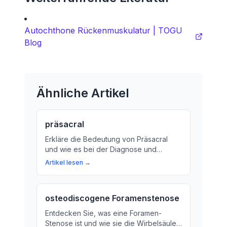
Autochthone Rückenmuskulatur | TOGU
Blog
Ähnliche Artikel
präsacral
Erkläre die Bedeutung von Präsacral
und wie es bei der Diagnose und
Behandlung von Krankheiten eine
Artikel lesen →
wichtige Rolle spielt.
osteodiscogene Foramenstenose
Entdecken Sie, was eine Foramen-
Stenose ist und wie sie die Wirbelsäule