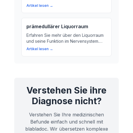
beeinflussen kann. Erfahren Sie mehr
Artikel lesen →
über Ursachen, Symptome und
Behandlungsmöglichkeiten.
prämedullärer Liquorraum
Erfahren Sie mehr über den Liquorraum
und seine Funktion im Nervensystem.
Wir klären die Bedeutung von
Artikel lesen →
Nervenwasser für das Gehirn und
Rückenmark auf.
Verstehen Sie ihre
Diagnose nicht?
Verstehen Sie Ihre medizinischen
Befunde einfach und schnell mit
blabladoc. Wir übersetzen komplexe