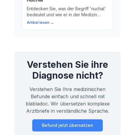
ihre Bedeutung.
Entdecken Sie, was der Begriff 'nuchal'
bedeutet und wie er in der Medizin
verwendet wird. Erfahren Sie mehr über
Artikel lesen →
die Bedeutung von 'nuchal' Lagen für
Ihre Gesundheit.
Verstehen Sie ihre
Diagnose nicht?
Verstehen Sie Ihre medizinischen
Befunde einfach und schnell mit
blabladoc. Wir übersetzen komplexe
Arztbriefe in verständliche Sprache.
Befund jetzt übersetzen