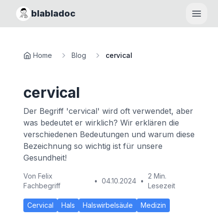
blabladoc
Haupt
Home
Blog
cervical
cervical
Der Begriff 'cervical' wird oft verwendet, aber
was bedeutet er wirklich? Wir erklären die
verschiedenen Bedeutungen und warum diese
Bezeichnung so wichtig ist für unsere
Gesundheit!
Von
Felix
2 Min.
•
04.10.2024
•
Fachbegriff
Lesezeit
Cervical
Hals
Halswirbelsäule
Medizin