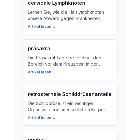
cervicale Lymphknoten
Lernen Sie, wie die Halslymphknoten
unsere Abwehr gegen Krankheiten
unterstützen und warum regelmäßige
Artikel lesen →
Untersuchungen wichtig sind.
präsakral
Die Präsakral-Lage bezeichnet den
Bereich vor dem Kreuzbein in der
Wirbelsäule. Wir erklären, was das
Artikel lesen →
bedeutet und warum es wichtig ist bei
Erkrankungen im Hals- und
Rückenbereich.
retrosternale Schilddrüsenanteile
Die Schilddrüse ist ein wichtiger
Organsystem im menschlichen Körper.
Aber wissen Sie, dass die Schilddrüse
Artikel lesen →
auch hinter unserem Brustbein liegen
kann? Hier erfahren Sie mehr über
retrosternale Schilddrüsenanteile und
nuchal