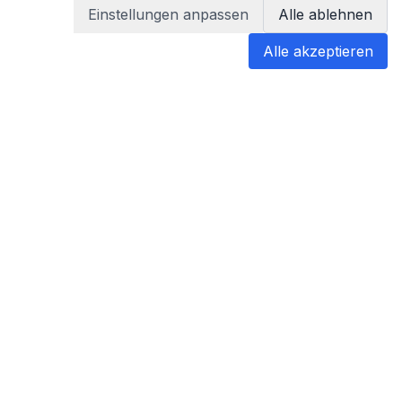
Einstellungen anpassen
Alle ablehnen
Alle akzeptieren
blabladoc
blabladoc macht Ihre medizinischen
Befunde in Sekundenschnelle
verständlich – so verstehen Sie
endlich alles.