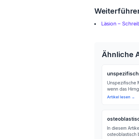
Weiterführen
Läsion – Schrei
Ähnliche A
unspezifisch
Unspezifische M
wenn das Hirng
verändert? Erf
Artikel lesen →
Symptome und 
ungewöhnlichen
osteoblastis
In diesem Artik
osteoblastisch 