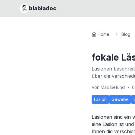
blabladoc
Home
Blog
fokale Lä
Läsionen beschrei
über die verschie
Von
Max Befund
•
0
Läsion
Gewebe
Läsionen sind ein 
eine Läsion ist und
Ihnen die verschi