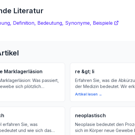
de Literatur
bung, Definition, Bedeutung, Synonyme, Beispiele
rtikel
e Marklagerläsion
re &gt; li
arklagerläsion: Was passiert,
Erfahren Sie, was die Abkürzun
ewebe sich plötzlich
der Medizin bedeutet. Wir er
ahren Sie mehr über Ursachen,
Zusammenhang zwischen ther
Artikel lesen →
Folgen dieser
Verfahren und Krankheitsbilde
 Erkrankung.
ch
neoplastisch
el erfahren Sie, was
Neoplasie bedeutet den Proz
bedeutet und wie sich das
sich im Körper neue Gewebe b