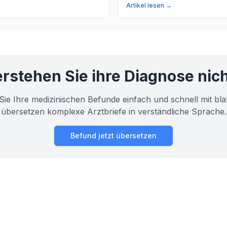
aufbaut. Wir klären die
Sie, wie unser Körper neue Ze
Artikel lesen →
Osteoblasten für den
und was das unterscheidet vo
en-Aufbau und erörtern
e für einen übermäßigen
u.
rstehen Sie ihre Diagnose nic
Sie Ihre medizinischen Befunde einfach und schnell mit bla
übersetzen komplexe Arztbriefe in verständliche Sprache.
Befund jetzt übersetzen