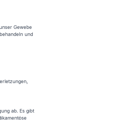
f unser Gewebe
 behandeln und
erletzungen,
ung ab. Es gibt
edikamentöse