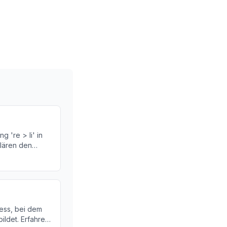
g 're > li' in
klären den
apeutischen
rn.
ess, bei dem
ildet. Erfahren