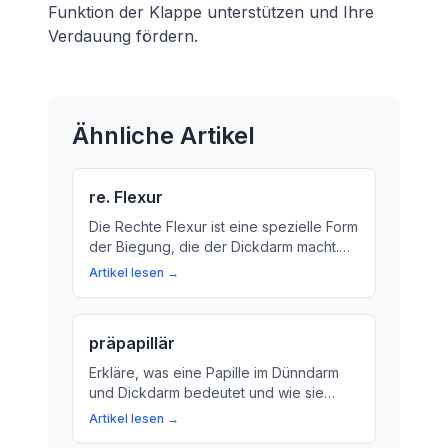
Funktion der Klappe unterstützen und Ihre
Verdauung fördern.
Ähnliche Artikel
re. Flexur
Die Rechte Flexur ist eine spezielle Form
der Biegung, die der Dickdarm macht.
Erklären Sie sich mit uns und erfahren
Artikel lesen →
Sie mehr über die Bedeutung dieser
Verbindung für unser
Verdauungssystem.
präpapillär
Erkläre, was eine Papille im Dünndarm
und Dickdarm bedeutet und wie sie
unsere Verdauung unterstützt. Lernen
Artikel lesen →
Sie mehr über den wichtigsten