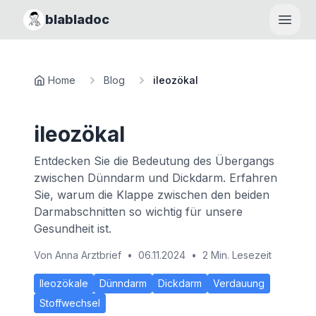
blabladoc
Haupt
Home
Blog
ileozökal
ileozökal
Entdecken Sie die Bedeutung des Übergangs
zwischen Dünndarm und Dickdarm. Erfahren
Sie, warum die Klappe zwischen den beiden
Darmabschnitten so wichtig für unsere
Gesundheit ist.
Von
Anna Arztbrief
•
06.11.2024
•
2 Min. Lesezeit
Ileozökale
Dünndarm
Dickdarm
Verdauung
Stoffwechsel