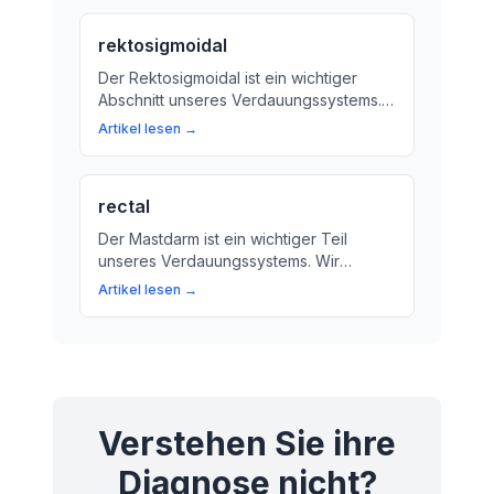
Schutzmechanismus für die Gesundheit
Ihres Darms.
rektosigmoidal
Der Rektosigmoidal ist ein wichtiger
Abschnitt unseres Verdauungssystems.
Wir erklären, was im Rektosigmoidal
Artikel lesen →
passiert und warum er uns hilft, die
richtigen Stoffe aus unserer Nahrung
aufzunehmen.
rectal
Der Mastdarm ist ein wichtiger Teil
unseres Verdauungssystems. Wir
erklären, was er tut und warum er
Artikel lesen →
wichtig ist.
Verstehen Sie ihre
Diagnose nicht?