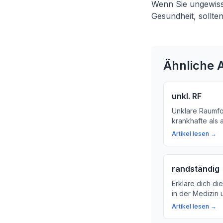
Wenn Sie ungewiss 
Gesundheit, sollte
Ähnliche A
unkl. RF
Unklare Raumf
krankhafte als 
Ursachen haben
Artikel lesen →
die verschiede
Gesundheit ver
randständig
Erkläre dich di
in der Medizin
und Behandlung 
Artikel lesen →
Ein Artikel für