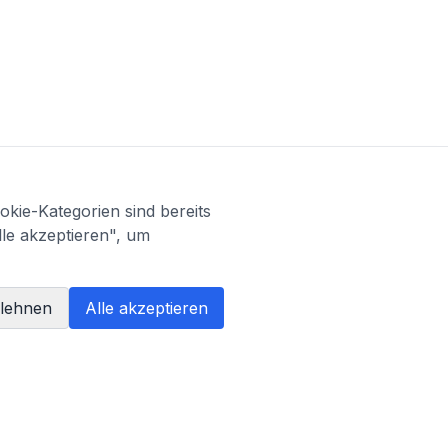
kie-Kategorien sind bereits
×
Max
lle akzeptieren", um
Hallo! Kann
Befund jetzt übersetzen
blehnen
Alle akzeptieren