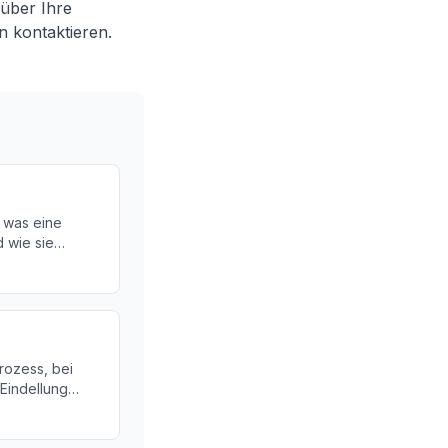
 über Ihre
n kontaktieren.
, was eine
 wie sie
rsachen,
glichkeiten.
rozess, bei
Eindellung
otierung
per vorkommt.