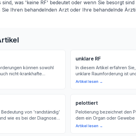
sind, was 'keine RF' bedeutet oder wenn Sie besorgt sind
n Sie Ihren behandelnden Arzt oder Ihre behandelnde Ärzti
rtikel
unklare RF
orderungen können sowohl
In diesem Artikel erfahren Sie
auch nicht-krankhafte
unklare Raumforderung ist und
. Hier lernen Sie mehr über
entsteht. Wir klären auf die U
Artikel lesen →
nen Gründe und wie Sie Ihre
Symptome und Behandlungsmö
bessern können.
pelottiert
e Bedeutung von 'randständig'
Pelotierung bezeichnet den P
 und wie es bei der Diagnose
dem ein Organ oder Gewebe 
von Krankheiten relevant ist.
erfährt. Wir erklären, was Pel
Artikel lesen →
 Laien, der komplexe
bedeutet und wann es im Kör