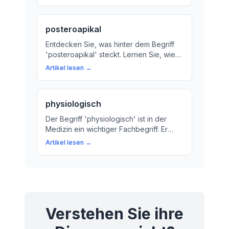
Erfahren Sie, wie sich das Gewebe auf
die Umgebung auswirkt.
posteroapikal
Entdecken Sie, was hinter dem Begriff
'posteroapikal' steckt. Lernen Sie, wie
dieser Code die anatomischen
Artikel lesen →
Strukturen im Herz-Kreislauf-System und
Atemwegssystem beschreibt.
physiologisch
Der Begriff 'physiologisch' ist in der
Medizin ein wichtiger Fachbegriff. Er
beschreibt normale Vorgänge im Körper
Artikel lesen →
und hilft bei der Diagnose und Therapie
von Krankheiten. Wir erklären, was
'physiologisch' bedeutet und warum es
wichtig ist.
Verstehen Sie ihre