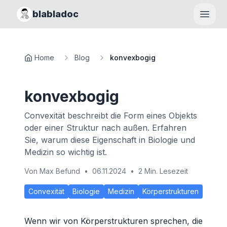
blabladoc
Haupt
Home
Blog
konvexbogig
konvexbogig
Convexität beschreibt die Form eines Objekts
oder einer Struktur nach außen. Erfahren
Sie, warum diese Eigenschaft in Biologie und
Medizin so wichtig ist.
Von
Max Befund
•
06.11.2024
•
2 Min. Lesezeit
Convexität
Biologie
Medizin
Körperstrukturen
Wenn wir von Körperstrukturen sprechen, die