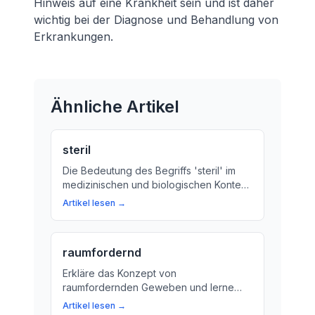
Hinweis auf eine Krankheit sein und ist daher
wichtig bei der Diagnose und Behandlung von
Erkrankungen.
Ähnliche Artikel
steril
Die Bedeutung des Begriffs 'steril' im
medizinischen und biologischen Kontext.
Erfahren Sie, wie wichtig es ist, den
Artikel lesen →
Begriff genau zu verstehen.
raumfordernd
Erkläre das Konzept von
raumfordernden Geweben und lerne
mehr über die Biologie des Wachstums.
Artikel lesen →