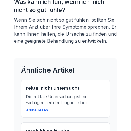
Was kann ich tun, wenn ich mich
nicht so gut fühle?
Wenn Sie sich nicht so gut fühlen, sollten Sie
Ihrem Arzt über Ihre Symptome sprechen. Er
kann Ihnen helfen, die Ursache zu finden und
eine geeignete Behandlung zu entwickeln.
Ähnliche Artikel
rektal nicht untersucht
Die rektale Untersuchung ist ein
wichtiger Teil der Diagnose bei
bestimmten Erkrankungen. Wir erklären,
Artikel lesen →
was sie bedeutet und warum sie
notwendig sein kann.
produktiver Husten