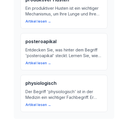
Ein produktiver Husten ist ein wichtiger
Mechanismus, um Ihre Lunge und Ihre
Bronchien zu reinigen. Erfahren Sie mehr
Artikel lesen →
über die Bedeutung eines gesunden
Hustens und wie Sie ihn bei sich selbst
erkennen können.
posteroapikal
Entdecken Sie, was hinter dem Begriff
'posteroapikal' steckt. Lernen Sie, wie
dieser Code die anatomischen
Artikel lesen →
Strukturen im Herz-Kreislauf-System und
Atemwegssystem beschreibt.
physiologisch
Der Begriff 'physiologisch' ist in der
Medizin ein wichtiger Fachbegriff. Er
beschreibt normale Vorgänge im Körper
Artikel lesen →
und hilft bei der Diagnose und Therapie
von Krankheiten. Wir erklären, was
'physiologisch' bedeutet und warum es
wichtig ist.