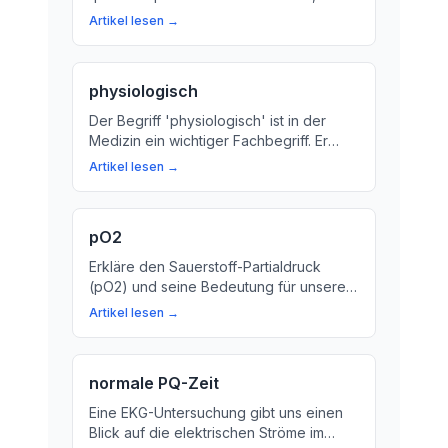
dieser Code die anatomischen
Artikel lesen →
Strukturen im Herz-Kreislauf-System und
Atemwegssystem beschreibt.
physiologisch
Der Begriff 'physiologisch' ist in der
Medizin ein wichtiger Fachbegriff. Er
beschreibt normale Vorgänge im Körper
Artikel lesen →
und hilft bei der Diagnose und Therapie
von Krankheiten. Wir erklären, was
'physiologisch' bedeutet und warum es
pO2
wichtig ist.
Erkläre den Sauerstoff-Partialdruck
(pO2) und seine Bedeutung für unsere
Gesundheit. Lerne, warum der pO2 ein
Artikel lesen →
wichtiger Parameter ist, um die Funktion
unserer Lunge zu überprüfen.
normale PQ-Zeit
Eine EKG-Untersuchung gibt uns einen
Blick auf die elektrischen Ströme im