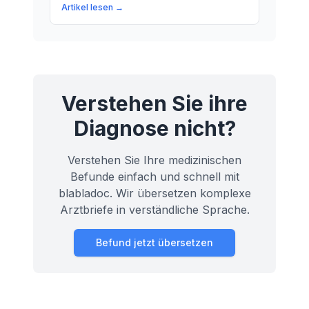
Herzen. In diesem Artikel erklären wir,
Artikel lesen →
was die PQ-Zeit in deiner EKG-Kurve
bedeutet und warum sie für deine
Gesundheit wichtig ist.
Verstehen Sie ihre
Diagnose nicht?
Verstehen Sie Ihre medizinischen
Befunde einfach und schnell mit
blabladoc. Wir übersetzen komplexe
Arztbriefe in verständliche Sprache.
Befund jetzt übersetzen