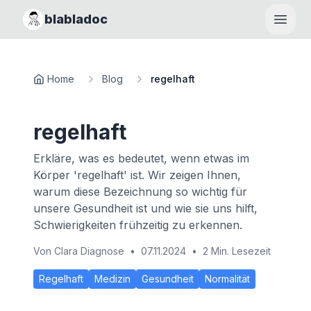
blabladoc
Haupt
Home
Blog
regelhaft
regelhaft
Erkläre, was es bedeutet, wenn etwas im
Körper 'regelhaft' ist. Wir zeigen Ihnen,
warum diese Bezeichnung so wichtig für
unsere Gesundheit ist und wie sie uns hilft,
Schwierigkeiten frühzeitig zu erkennen.
Von
Clara Diagnose
•
07.11.2024
•
2 Min. Lesezeit
Regelhaft
Medizin
Gesundheit
Normalität