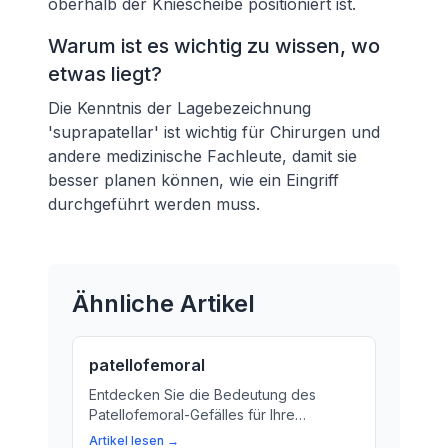
oberhalb der Kniescheibe positioniert ist.
Warum ist es wichtig zu wissen, wo
etwas liegt?
Die Kenntnis der Lagebezeichnung
'suprapatellar' ist wichtig für Chirurgen und
andere medizinische Fachleute, damit sie
besser planen können, wie ein Eingriff
durchgeführt werden muss.
Ähnliche Artikel
patellofemoral
Entdecken Sie die Bedeutung des
Patellofemoral-Gefälles für Ihre
Kniegelenke. Lernen Sie, wie sich
Artikel lesen →