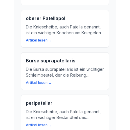
Kniescheibe und Oberschenkel-
Knochen aufeinander beziehen und wie
dies Ihre Bewegungen beeinflusst.
oberer Patellapol
Die Kniescheibe, auch Patella genannt,
ist ein wichtiger Knochen am Kniegelenk.
Lerne mehr über ihre Funktion und wie
Artikel lesen →
du deine Kniescheibe gesund hältst.
Bursa suprapatellaris
Die Bursa suprapatellaris ist ein wichtiger
Schleimbeutel, der die Reibung
zwischen den Geweben an der
Artikel lesen →
Kniescheibe reduziert. Erfahren Sie hier,
wie sie funktioniert und warum sie
wichtig für Sportler und Menschen mit
peripatellar
anhaltender Belastung ihrer Gliedmaßen
ist.
Die Kniescheibe, auch Patella genannt,
ist ein wichtiger Bestandteil des
Kniegelenks. Wir erklären, was
Artikel lesen →
Peripatellar bedeutet und wie die