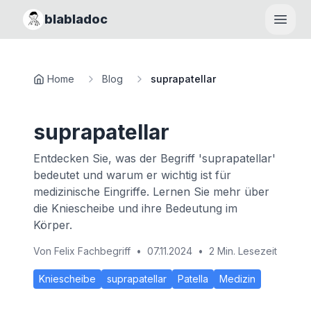
blabladoc
Haupt
Home
Blog
suprapatellar
suprapatellar
Entdecken Sie, was der Begriff 'suprapatellar'
bedeutet und warum er wichtig ist für
medizinische Eingriffe. Lernen Sie mehr über
die Kniescheibe und ihre Bedeutung im
Körper.
Von
Felix Fachbegriff
•
07.11.2024
•
2 Min. Lesezeit
Kniescheibe
suprapatellar
Patella
Medizin